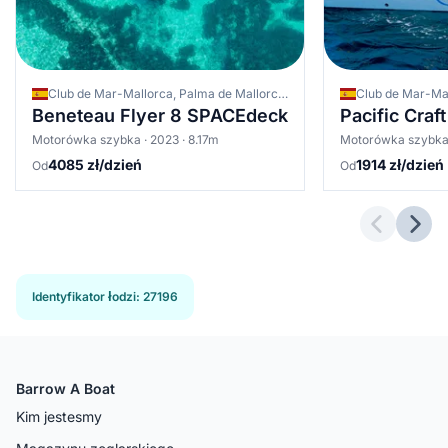
Club de Mar-Mallorca, Palma de Mallorca, Hiszpania
Beneteau Flyer 8 SPACEdeck
Pacific Craf
Motorówka szybka · 2023 · 8.17m
Motorówka szybka 
4085 zł/dzień
1914 zł/dzień
Od
Od
Previous 
Next
Identyfikator łodzi
:
27196
Barrow A Boat
Kim jestesmy