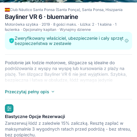
Club Náutico Santa Ponsa (Santa Ponça), Santa Ponsa, Hiszpania
Bayliner VR 6 · bluemarine
Motorówka szybka
2019
8 gości maks.
Łóżka: 2
1 kabina
1
łazienka
Opcjonalny kapitan
Wynajmy dzienne
Zweryfikowany właściciel, ubezpieczenie i cały sprzęt
bezpieczeństwa w zestawie
Podobnie jak łodzie motorowe, ślizgacze są idealne do
podróżowania z wyspy na wyspę lub kursowania z plaży na
plażę. Ten ślizgacz Bayliner VR 6 nie jest wyjątkiem. Szybka,
bezpieczna i łatwa w obsłudze, łódź wymaga jedynie
najniższych uprawnień, co czyni ją idealną dla żeglarzy. Łódź
Bayliner VR 6 znajduje się w przystani Club Náutico Santa
Przeczytaj pełny opis
Ponsa (Santa Ponça) w obszarze Santa Ponsa, wygodnym
punkcie wyjścia do zwiedzania statkiem krajów takich jak
highlights
Hiszpania. Miłego rejsu.
Elastyczne Opcje Rezerwacji
Zarezerwuj łódź z zaledwie 15% zaliczką. Resztę zapłać w
maksymalnie 3 wygodnych ratach przed podróżą - bez stresu,
bez pośpiechu.