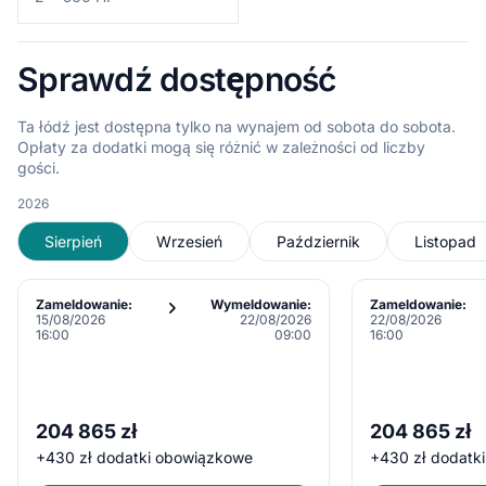
Sprawdź dostępność
Ta łódź jest dostępna tylko na wynajem od sobota do sobota.
Opłaty za dodatki mogą się różnić w zależności od liczby
gości.
2026
Sierpień
Wrzesień
Październik
Listopad
Zameldowanie:
Wymeldowanie:
Zameldowanie:
15/08/2026
22/08/2026
22/08/2026
16:00
09:00
16:00
204 865 zł
204 865 zł
+
430 zł
dodatki obowiązkowe
+
430 zł
dodatk