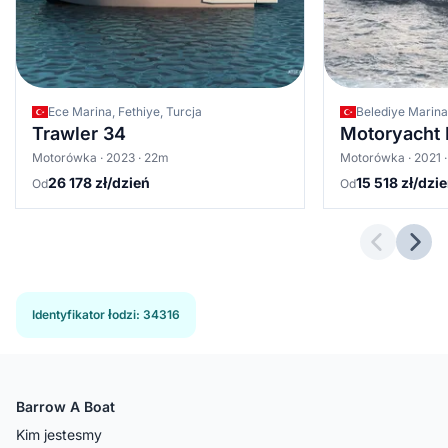
Ece Marina, Fethiye, Turcja
Belediye Marina
Trawler 34
Motoryacht 
Motorówka · 2023 · 22m
Motorówka · 2021 
26 178 zł/dzień
15 518 zł/dzi
Od
Od
Previous 
Next
Identyfikator łodzi
:
34316
Barrow A Boat
Kim jestesmy