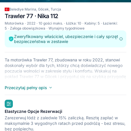
Belediye Marina, Göcek, Turcja
Trawler 77 · Nika 112
Motorówka
2022
10 gości maks.
Łóżka: 10
Kabiny: 5
Łazienki:
5
Załoga obowiązkowa
Wynajmy tygodniowe
Zweryfikowany właściciel, ubezpieczenie i cały sprzęt
bezpieczeństwa w zestawie
Ta motorówka Trawler 77, zbudowana w roku 2022, stanowi
doskonały wybór dla tych, którzy chcą doświadczyć nowego
poczucia wolności w zakresie stylu i komfortu. Wskakuj na
pokład Trawler 77 w Göcek i przygotuj się na szybką przygodę
na morzu z przyjaciółmi i rodziną. Łódź Trawler 77 mieści do 10
gości i jest idealna do zwiedzania odludnych zatoczek i plaż w
Przeczytaj pełny opis
krajach takich jak Turcja. Łódź Trawler 77 znajduje się w
przystani Belediye Marina (Göcek), która jest dogodną bazą do
highlights
zwiedzania statkiem okolic takich jak Göcek. Dowiedz się
więcej na temat łodzi motorowej Trawler 77 poniżej.
Elastyczne Opcje Rezerwacji
Zarezerwuj łódź z zaledwie 15% zaliczką. Resztę zapłać w
maksymalnie 3 wygodnych ratach przed podróżą - bez stresu,
bez pośpiechu.