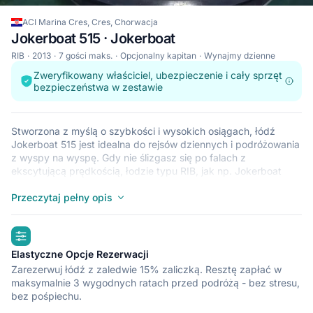
ACI Marina Cres, Cres, Chorwacja
Jokerboat 515 · Jokerboat
RIB
2013
7 gości maks.
Opcjonalny kapitan
Wynajmy dzienne
Zweryfikowany właściciel, ubezpieczenie i cały sprzęt
bezpieczeństwa w zestawie
Stworzona z myślą o szybkości i wysokich osiągach, łódź
Jokerboat 515 jest idealna do rejsów dziennych i podróżowania
z wyspy na wyspę. Gdy nie ślizgasz się po falach z
ekscytującą prędkością, łodzie typu RIB, jak np. Jokerboat
515, są idealne do opalania się i relaksu po orzeźwiającym
zanurzeniu w krystalicznie czystych wodach miejsc takich jak
Przeczytaj pełny opis
Cres. Ten lekki, wytrzymały i bezpieczny RIB jest idealny na
przygodę na morzu z udziałem nawet 7 gości. Rozpocznij rejs
highlights
z przystani ACI Marina Cres i przygotuj się na podróż życia.
Elastyczne Opcje Rezerwacji
Zarezerwuj łódź z zaledwie 15% zaliczką. Resztę zapłać w
maksymalnie 3 wygodnych ratach przed podróżą - bez stresu,
bez pośpiechu.