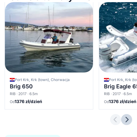
Port Krk, Krk (town), Chorwacja
Port Krk, Krk (
Brig 650
Brig Eagle 
RIB · 2017 · 6.5m
RIB · 2017 · 6.5m
1376 zł/dzień
1376 zł/dzień
Od
Od
Previous 
Next