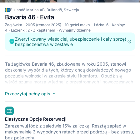
Bullandö Marina AB, Bullandö, Szwecja
Bavaria 46 · Evita
Żaglówka
2005 (remont 2025)
10 gości maks.
Łóżka: 6
Kabiny:
4
Łazienki: 2
Z kapitanem
Wynajmy dzienne
Zweryfikowany właściciel, ubezpieczenie i cały sprzęt
bezpieczeństwa w zestawie
Ta żaglówka Bavaria 46, zbudowana w roku 2005, stanowi
doskonały wybór dla tych, którzy chcą doświadczyć nowego
poczucia wolności w zakresie stylu i komfortu. Obudź się
wśród szumu morza w jednej z przestronnych i nowoczesnych
kabin 4 na łodzi Bavaria 46. Ta żaglówka, który pomieści do 10
osób, jest idealna do żeglowania z przyjaciółmi i rodziną. Łódź
Przeczytaj pełny opis
Bavaria 46 znajduje się w przystani Bullandö Marina AB
(Bullandö), która jest dogodnym punktem wyjściowym do
highlights
zwiedzania statkiem krajów takich jak Szwecja. Miłego rejsu.
Elastyczne Opcje Rezerwacji
Zarezerwuj łódź z zaledwie 15% zaliczką. Resztę zapłać w
maksymalnie 3 wygodnych ratach przed podróżą - bez stresu,
bez pośpiechu.