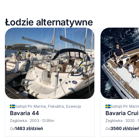
Łodzie alternatywne
Saltsjö Pir Marina, Fisksätra, Szwecja
Saltsjö Pir Mari
Bavaria 44
Bavaria Cru
Żaglówka · 2003 · 13.95m
Żaglówka · 2020 ·
1483 zł/dzień
3560 zł/dzie
Od
Od