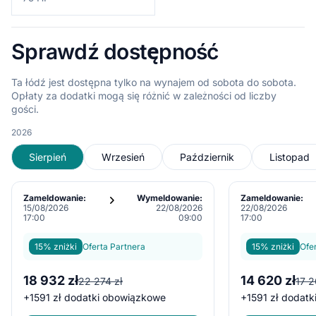
Sprawdź dostępność
Ta łódź jest dostępna tylko na wynajem od sobota do sobota.
Opłaty za dodatki mogą się różnić w zależności od liczby
gości.
2026
Sierpień
Wrzesień
Październik
Listopad
Zameldowanie:
Wymeldowanie:
Zameldowanie:
15/08/2026
22/08/2026
22/08/2026
17:00
09:00
17:00
15% zniżki
Oferta Partnera
15% zniżki
Ofe
18 932 zł
14 620 zł
22 274 zł
17 2
+
1591 zł
dodatki obowiązkowe
+
1591 zł
dodatk