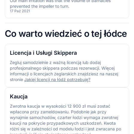
Our main irritation was that the volume of barnacles
prevented the impeller to turn.
17 Paź 2021
Co warto wiedzieć o tej łódce
Licencja i Usługi Skippera
Żegluj samodzielnie z ważną licencją lub dodaj
profesjonalnego skippera podczas rezerwacji. Więcej
informacji o licencjach żeglarskich znajdziesz na naszej
stronie
Jakiej licencji na łódź potrzebuję?
Kaucja
Zwrotna kaucja w wysokości 12 900 zł musi zostać
wpłacona przy zameldowaniu. Podobnie jak przy
wynajmie samochodów, czarter łodzi wymaga zwrotnej
kaucji na pokrycie przypadkowych uszkodzeń. Kwota
różni się w zależności od modelu łodzi i jest zwracana po