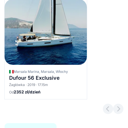
Marsala Marina, Marsala, Włochy
Dufour 56 Exclusive
Żaglówka · 2019 · 17.15m
2352 zł/dzień
Od
Previous 
Next