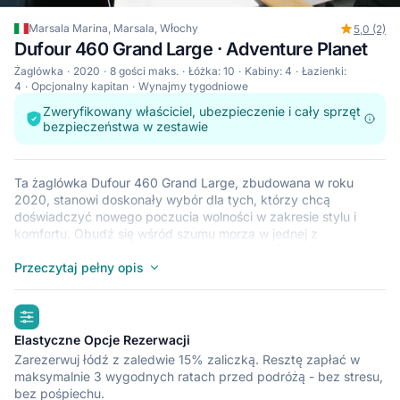
Marsala Marina, Marsala, Włochy
5,0 (2)
Dufour 460 Grand Large · Adventure Planet
Żaglówka
2020
8 gości maks.
Łóżka: 10
Kabiny: 4
Łazienki:
4
Opcjonalny kapitan
Wynajmy tygodniowe
Zweryfikowany właściciel, ubezpieczenie i cały sprzęt
bezpieczeństwa w zestawie
Ta żaglówka Dufour 460 Grand Large, zbudowana w roku
2020, stanowi doskonały wybór dla tych, którzy chcą
doświadczyć nowego poczucia wolności w zakresie stylu i
komfortu. Obudź się wśród szumu morza w jednej z
przestronnych i nowoczesnych kabin 4 na łodzi Dufour 460
Grand Large. Ta żaglówka, który pomieści do 8 osób, jest
Przeczytaj pełny opis
idealna do żeglowania z przyjaciółmi i rodziną. Łódź Dufour
460 Grand Large znajduje się w przystani Marsala Marina
highlights
(Marsala), która jest dogodnym punktem wyjściowym do
zwiedzania statkiem krajów takich jak Włochy. Miłego rejsu.
Elastyczne Opcje Rezerwacji
Zarezerwuj łódź z zaledwie 15% zaliczką. Resztę zapłać w
maksymalnie 3 wygodnych ratach przed podróżą - bez stresu,
bez pośpiechu.