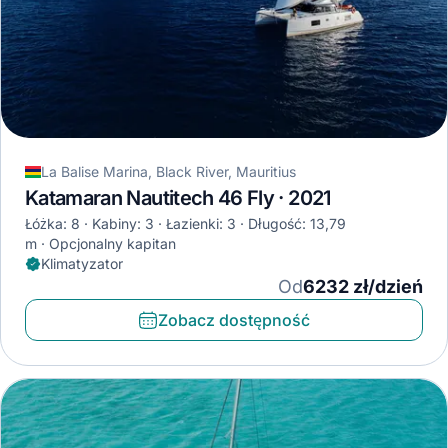
La Balise Marina, Black River, Mauritius
Katamaran Nautitech 46 Fly · 2021
Łóżka: 8
Kabiny: 3
Łazienki: 3
Długość: 13,79
m
Opcjonalny kapitan
Klimatyzator
Od
6232 zł/dzień
Zobacz dostępność