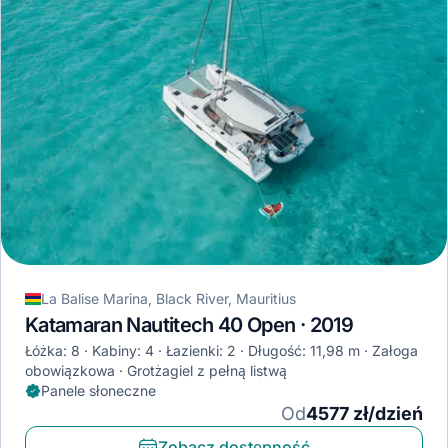
La Balise Marina, Black River, Mauritius
Katamaran Nautitech 40 Open · 2019
Łóżka: 8
Kabiny: 4
Łazienki: 2
Długość: 11,98 m
Załoga
obowiązkowa
Grotżagiel z pełną listwą
Panele słoneczne
Od
4577 zł/dzień
Zobacz dostępność