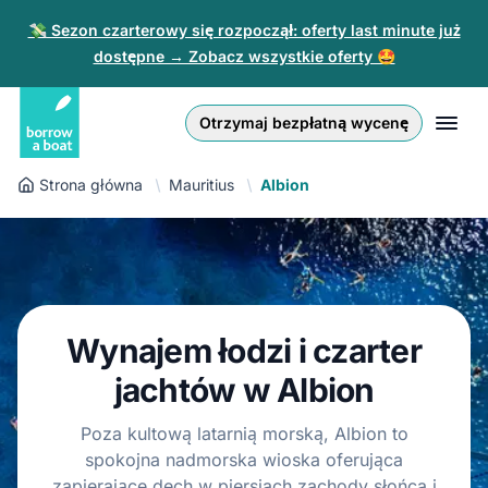
💸 Sezon czarterowy się rozpoczął: oferty last minute już
dostępne → Zobacz wszystkie oferty 🤩
Euro
English (UK)
€
Zaloguj się
Otrzymaj bezpłatną wycenę
GB Pound
English (US)
£
Zarejestruj się
Strona główna
Mauritius
Albion
US Dollar
Deutsch
$
Dla partnerów
Złoty
Nederlands
zł
Pomoc
Italiano
Wynajem łodzi i czarter
Español
PL
PLN
zł
jachtów w Albion
Français
Poza kultową latarnią morską, Albion to
spokojna nadmorska wioska oferująca
Polski
zapierające dech w piersiach zachody słońca i