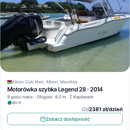
Albion Club Med, Albion, Mauritius
Motorówka szybka Legend 28 · 2014
9 gości maks.
Długość: 8,5 m
Z Kapitanem
Wi-fi
Od
2381 zł/dzień
Zobacz dostępność