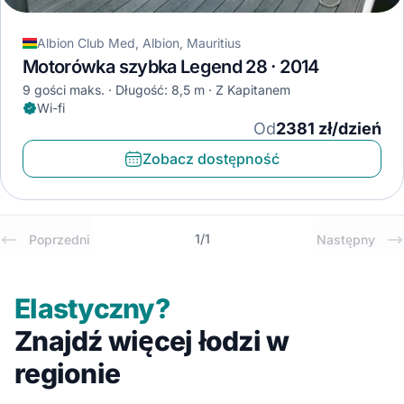
Albion Club Med, Albion, Mauritius
Motorówka szybka Legend 28 · 2014
9 gości maks.
Długość: 8,5 m
Z Kapitanem
Wi-fi
Od
2381 zł/dzień
Zobacz dostępność
1
/
1
Poprzedni
Następny
Elastyczny?
Znajdź więcej łodzi w
regionie