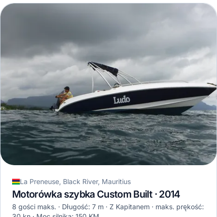
La Preneuse, Black River, Mauritius
Motorówka szybka Custom Built · 2014
8 gości maks.
Długość: 7 m
Z Kapitanem
maks. prękość:
30 kn
Moc silnika: 150 KM