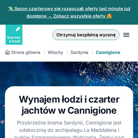
💸 Sezon czarterowy się rozpoczął: oferty last minute już
dostępne → Zobacz wszystkie oferty 🤩
Euro
English (UK)
€
Zaloguj się
Otrzymaj bezpłatną wycenę
GB Pound
English (US)
£
Zarejestruj się
Strona główna
Włochy
Sardynia
Cannigione
US Dollar
Deutsch
$
Dla partnerów
Złoty
Nederlands
zł
Pomoc
Italiano
Wynajem łodzi i czarter
Español
PL
PLN
jachtów w Cannigione
zł
Français
Przybrzeżna brama Sardynii, Cannigione jest
odskocznią do archipelagu La Maddalena i
Polski
cudów Szmaragdowego Wybrzeża. Żegluj pod