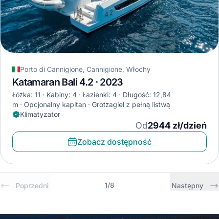
Porto di Cannigione, Cannigione, Włochy
Katamaran Bali 4.2 · 2023
Łóżka: 11
Kabiny: 4
Łazienki: 4
Długość: 12,84
m
Opcjonalny kapitan
Grotżagiel z pełną listwą
Klimatyzator
Od
2944 zł/dzień
Zobacz dostępność
1
/
8
Poprzedni
Następny