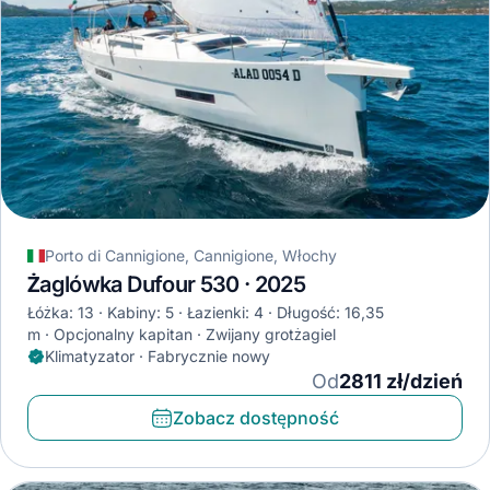
Porto di Cannigione, Cannigione, Włochy
Żaglówka Dufour 530 · 2025
Łóżka: 13
Kabiny: 5
Łazienki: 4
Długość: 16,35
m
Opcjonalny kapitan
Zwijany grotżagiel
Klimatyzator · Fabrycznie nowy
Od
2811 zł/dzień
Zobacz dostępność