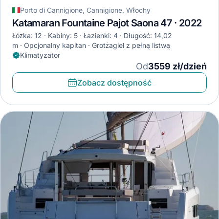
Porto di Cannigione, Cannigione, Włochy
Katamaran Fountaine Pajot Saona 47 · 2022
Łóżka: 12
Kabiny: 5
Łazienki: 4
Długość: 14,02
m
Opcjonalny kapitan
Grotżagiel z pełną listwą
Klimatyzator
Od
3559 zł/dzień
Zobacz dostępność