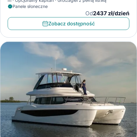
m
Opcjonalny kapitan
Grotżagiel z pełną listwą
Panele słoneczne
Od
2437 zł/dzień
Zobacz dostępność