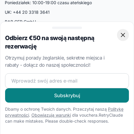
Poniedziałek: 10:00-19:00 czasu ateńskiego
UK: +44 20 3318 3641
BAB GER GmbH
Jägerstraße 54-55
10117 Berlin
Odbierz €50 na swoją następną
Clos
Niemcy
rezerwację
Popularne Kraje
Otrzymuj porady żeglarskie, sekretne miejsca i
rabaty - dołącz do naszej społeczności!
Chorwacja
Wlochy
Dołącz do naszej społeczności żeglarskiej i otrzymuj eks
Grecja
Turcja
Subskrybuj
Bahamy
Dbamy o ochronę Twoich danych. Przeczytaj naszą
Politykę
Brytyjskie Wyspy Dziewicze
prywatności
.
Obowiązują warunki
dla vouchera.RetryClaude
can make mistakes. Please double-check responses.
Popularne Kierunki