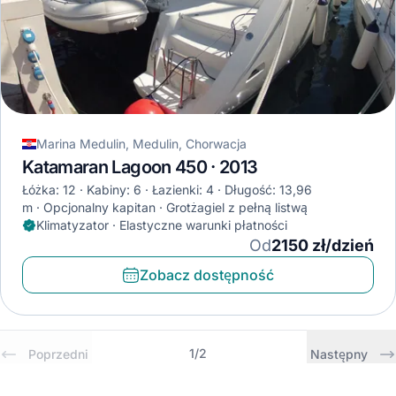
Marina Medulin, Medulin, Chorwacja
Katamaran Lagoon 450 · 2013
Łóżka: 12
Kabiny: 6
Łazienki: 4
Długość: 13,96
m
Opcjonalny kapitan
Grotżagiel z pełną listwą
Klimatyzator · Elastyczne warunki płatności
Od
2150 zł/dzień
Zobacz dostępność
1
/
2
Poprzedni
Następny