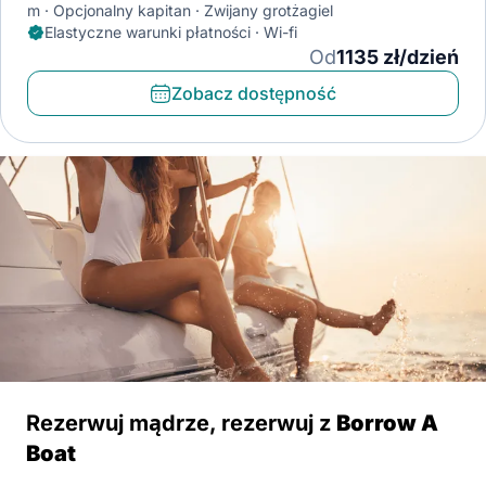
m
Opcjonalny kapitan
Zwijany grotżagiel
Elastyczne warunki płatności · Wi-fi
Od
1135 zł/dzień
Zobacz dostępność
Rezerwuj mądrze, rezerwuj z
Borrow A
Boat