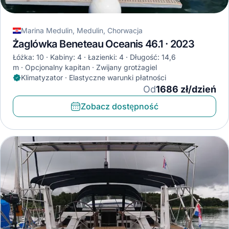
Marina Medulin, Medulin, Chorwacja
Żaglówka Beneteau Oceanis 46.1 · 2023
Łóżka: 10
Kabiny: 4
Łazienki: 4
Długość: 14,6
m
Opcjonalny kapitan
Zwijany grotżagiel
Klimatyzator · Elastyczne warunki płatności
Od
1686 zł/dzień
Zobacz dostępność