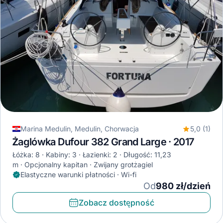
Marina Medulin, Medulin, Chorwacja
5,0 (1)
Żaglówka Dufour 382 Grand Large · 2017
Łóżka: 8
Kabiny: 3
Łazienki: 2
Długość: 11,23
m
Opcjonalny kapitan
Zwijany grotżagiel
Elastyczne warunki płatności · Wi-fi
Od
980 zł/dzień
Zobacz dostępność