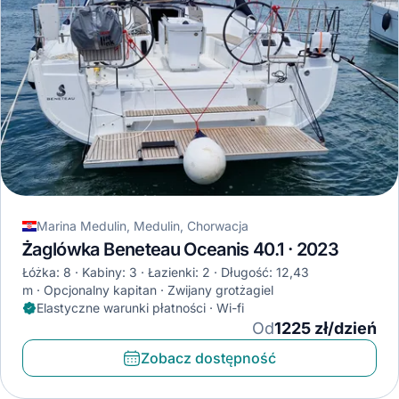
Marina Medulin, Medulin, Chorwacja
Żaglówka Beneteau Oceanis 40.1 · 2023
Łóżka: 8
Kabiny: 3
Łazienki: 2
Długość: 12,43
m
Opcjonalny kapitan
Zwijany grotżagiel
Elastyczne warunki płatności · Wi-fi
Od
1225 zł/dzień
Zobacz dostępność