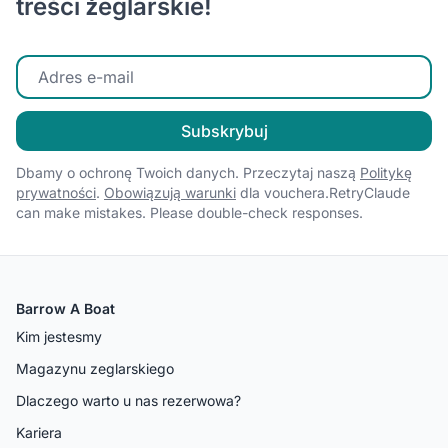
treści żeglarskie!
Wprowadź swój adres e-mail
Subskrybuj
Dbamy o ochronę Twoich danych. Przeczytaj naszą
Politykę
prywatności
.
Obowiązują warunki
dla vouchera.RetryClaude
can make mistakes. Please double-check responses.
Barrow A Boat
Kim jestesmy
Magazynu zeglarskiego
Dlaczego warto u nas rezerwowa?
Kariera