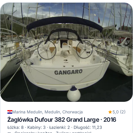
Marina Medulin, Medulin, Chorwacja
5,0 (2)
Żaglówka Dufour 382 Grand Large · 2016
Łóżka: 8
Kabiny: 3
Łazienki: 2
Długość: 11,23