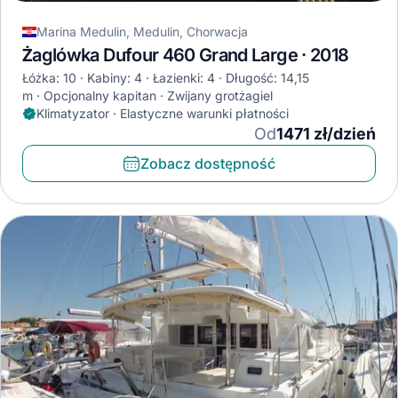
Marina Medulin, Medulin, Chorwacja
Żaglówka Dufour 460 Grand Large · 2018
Łóżka: 10
Kabiny: 4
Łazienki: 4
Długość: 14,15
m
Opcjonalny kapitan
Zwijany grotżagiel
Klimatyzator · Elastyczne warunki płatności
Od
1471 zł/dzień
Zobacz dostępność