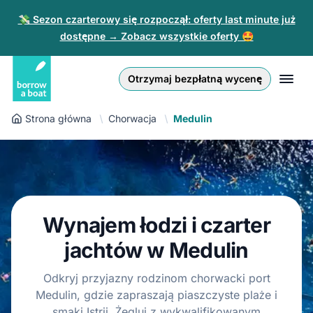
💸 Sezon czarterowy się rozpoczął: oferty last minute już
dostępne → Zobacz wszystkie oferty 🤩
Euro
English (UK)
€
Zaloguj się
Otrzymaj bezpłatną wycenę
GB Pound
English (US)
£
Zarejestruj się
Strona główna
Chorwacja
Medulin
US Dollar
Deutsch
$
Dla partnerów
Złoty
Nederlands
zł
Pomoc
Italiano
Wynajem łodzi i czarter
Español
PL
PLN
zł
jachtów w Medulin
Français
Odkryj przyjazny rodzinom chorwacki port
Medulin, gdzie zapraszają piaszczyste plaże i
Polski
smaki Istrii. Żegluj z wykwalifikowanym