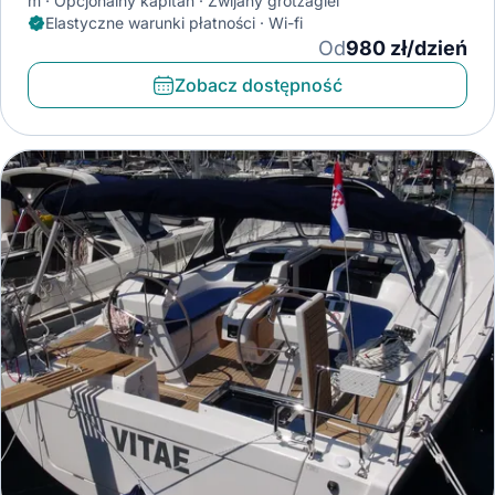
m
Opcjonalny kapitan
Zwijany grotżagiel
Elastyczne warunki płatności · Wi-fi
Od
980 zł/dzień
Zobacz dostępność