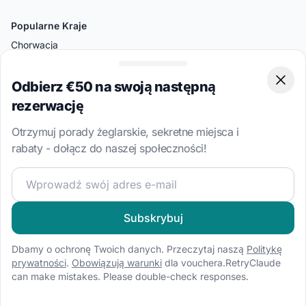
Popularne Kraje
Chorwacja
Wlochy
Odbierz €50 na swoją następną
Clos
Grecja
rezerwację
Turcja
Otrzymuj porady żeglarskie, sekretne miejsca i
Bahamy
rabaty - dołącz do naszej społeczności!
Brytyjskie Wyspy Dziewicze
Dołącz do naszej społeczności żeglarskiej i otrzymuj eks
Popularne Kierunki
Split
Subskrybuj
Ateny
Dbamy o ochronę Twoich danych. Przeczytaj naszą
Politykę
Amalfi
prywatności
.
Obowiązują warunki
dla vouchera.RetryClaude
Palermo
can make mistakes. Please double-check responses.
Bodrum