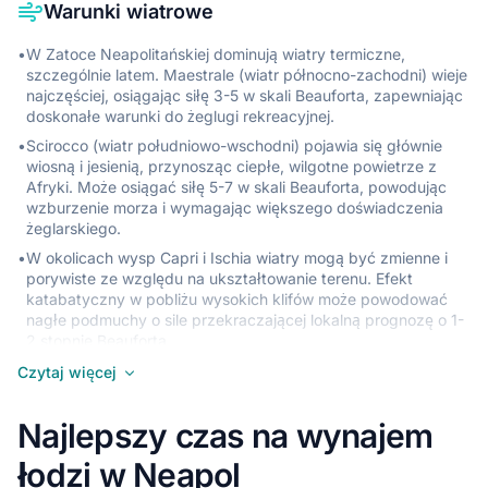
Warunki wiatrowe
•
W Zatoce Neapolitańskiej dominują wiatry termiczne,
szczególnie latem. Maestrale (wiatr północno-zachodni) wieje
najczęściej, osiągając siłę 3-5 w skali Beauforta, zapewniając
doskonałe warunki do żeglugi rekreacyjnej.
•
Scirocco (wiatr południowo-wschodni) pojawia się głównie
wiosną i jesienią, przynosząc ciepłe, wilgotne powietrze z
Afryki. Może osiągać siłę 5-7 w skali Beauforta, powodując
wzburzenie morza i wymagając większego doświadczenia
żeglarskiego.
•
W okolicach wysp Capri i Ischia wiatry mogą być zmienne i
porywiste ze względu na ukształtowanie terenu. Efekt
katabatyczny w pobliżu wysokich klifów może powodować
nagłe podmuchy o sile przekraczającej lokalną prognozę o 1-
2 stopnie Beauforta.
•
Wzdłuż wybrzeża Sorrento i na wodach między Neapolem a
Czytaj więcej
Procidą wiatry są zazwyczaj łagodniejsze, o sile 2-4 w skali
Beauforta, idealne dla początkujących żeglarzy.
Najlepszy czas na wynajem
•
Latem typowy cykl dzienny obejmuje słabe wiatry rano (1-2
Beauforta), nasilające się po południu do 3-4 Beauforta, a
łodzi w Neapol
następnie cichną wieczorem, co pozwala na bezpieczne