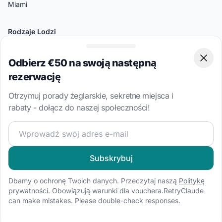
Miami
Rodzaje Lodzi
Czarter zaglówka
Czarter katamaran
Odbierz €50 na swoją następną
Clos
rezerwację
Czarter gulet
Czarter motorówka
Otrzymuj porady żeglarskie, sekretne miejsca i
rabaty - dołącz do naszej społeczności!
Czarter barka turystyczna
Czarter motorówka szybka
Dołącz do naszej społeczności żeglarskiej i otrzymuj eks
Czarter RIB
Subskrybuj
Nasi zaufani partnerzy
Dbamy o ochronę Twoich danych. Przeczytaj naszą
Politykę
Partner 5 Seasons Yachting Group
prywatności
.
Obowiązują warunki
dla vouchera.RetryClaude
Partner Sailogy
can make mistakes. Please double-check responses.
Partner Master Yachting GmbH