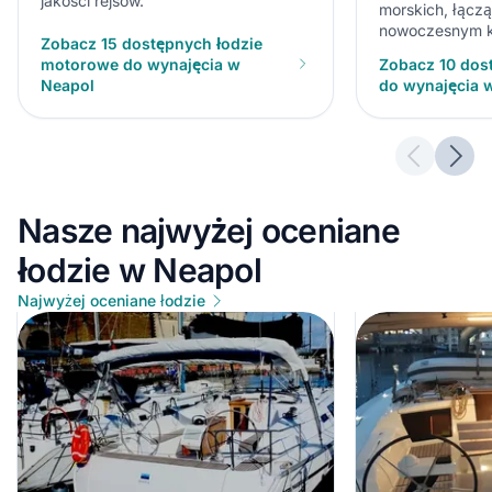
jakości rejsów.
morskich, łączą
nowoczesnym k
Zobacz 15 dostępnych łodzie
motorowe do wynajęcia w
Zobacz 10 dos
Neapol
do wynajęcia 
Previous 
Next
Nasze najwyżej oceniane
łodzie w Neapol
Najwyżej oceniane łodzie