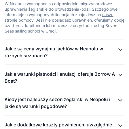
W Neapolu wymagane są odpowiednie międzynarodowe
Neapolem a Pozzuoli oferuje chronione wody, łagodne wiatry i
uprawnienia żeglarskie do prowadzenia łodzi. Szczegółowe
doskonałą infrastrukturę portową. Rejon wokół Procidy jest
informacje o wymaganych licencjach znajdziesz na
naszej
również idealny dla początkujących ze spokojnym morzem i
stronie pomocy
. Jeśli nie posiadasz uprawnień, oferujemy opcję
krótkimi dystansami.
czarteru z kapitanem lub możesz skorzystać z usług Seven
•
Średniozaawansowani: Trasa wokół Ischia, żegluga między
Seas sailing school w Grecji.
Neapolem a Capri oraz wody wzdłuż Półwyspu Sorrento
zapewniają większe wyzwania z bardziej zmiennymi wiatrami,
przy jednoczesnym dostępie do licznych portów awaryjnych.
Jakie są ceny wynajmu jachtów w Neapolu w
•
Zaawansowani: Zewnętrzne wody południowego Capri,
różnych sezonach?
żegluga do Wybrzeża Amalfi z przejściem Punta Campanella
oraz długodystansowe rejsy do Ponza czy Ventotene oferują
wymagające warunki z silniejszymi wiatrami, otwartym
Jakie warunki płatności i anulacji oferuje Borrow A
morzem i koniecznością zaawansowanej nawigacji.
Boat?
Kiedy jest najlepszy sezon żeglarski w Neapolu i
jakie są warunki pogodowe?
Jakie dodatkowe koszty powinienem uwzględnić