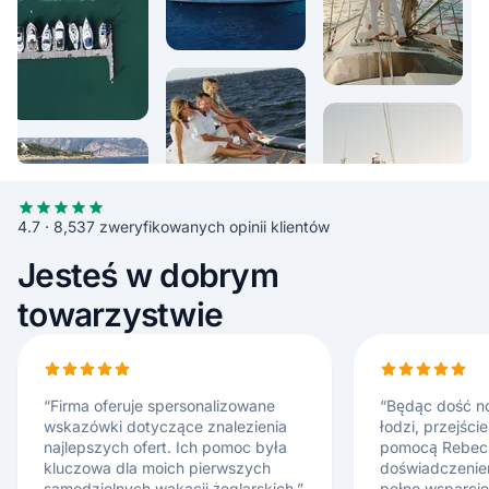
4.7 · 8,537 zweryfikowanych opinii klientów
Jesteś w dobrym
towarzystwie
“
Firma oferuje spersonalizowane
“
Będąc dość n
wskazówki dotyczące znalezienia
łodzi, przejści
najlepszych ofert. Ich pomoc była
pomocą Rebeck
kluczowa dla moich pierwszych
doświadczenie
samodzielnych wakacji żeglarskich.
”
pełne wsparcie