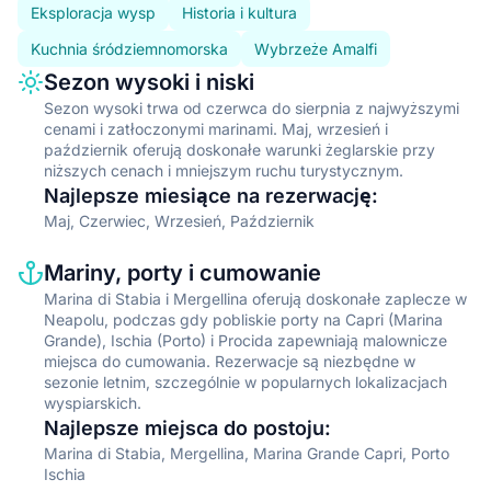
Eksploracja wysp
Historia i kultura
Kuchnia śródziemnomorska
Wybrzeże Amalfi
Information type
Description
Sezon wysoki i niski
Sezon wysoki trwa od czerwca do sierpnia z najwyższymi
cenami i zatłoczonymi marinami. Maj, wrzesień i
październik oferują doskonałe warunki żeglarskie przy
niższych cenach i mniejszym ruchu turystycznym.
Najlepsze miesiące na rezerwację
:
Maj, Czerwiec, Wrzesień, Październik
Information type
Description
Mariny, porty i cumowanie
Marina di Stabia i Mergellina oferują doskonałe zaplecze w
Neapolu, podczas gdy pobliskie porty na Capri (Marina
Grande), Ischia (Porto) i Procida zapewniają malownicze
miejsca do cumowania. Rezerwacje są niezbędne w
sezonie letnim, szczególnie w popularnych lokalizacjach
wyspiarskich.
Najlepsze miejsca do postoju
:
Marina di Stabia, Mergellina, Marina Grande Capri, Porto
Ischia