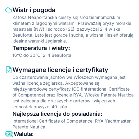
Information type
Description
Wiatr i pogoda
Zatoka Neapolitańska cieszy się śródziemnomorskim
klimatem z łagodnymi wiatrami. Przeważają bryzy morskie
maestrale (NW) i scirocco (SE), zazwyczaj 2-4 w skali
Beauforta. Lato jest gorące i suche, a wiosna i jesień oferują
idealne warunki żeglarskie.
Temperatura i wiatry
:
16°C do 30°C, 2-4 Beauforta
Information type
Description
Wymagane licencje i certyfikaty
Do czarterowania jachtów we Włoszech wymagana jest
ważna licencja żeglarska. Akceptowane są
międzynarodowe certyfikaty ICC (International Certificate
of Competence) oraz licencje RYA. Włoska Patente Nautica
jest zalecana dla dłuższych czarterów i większych
jednostek powyżej 40 stóp.
Najlepsza licencja do posiadania
:
International Certificate of Competence, RYA Yachtmaster,
Patente Nautica
Waluta
: