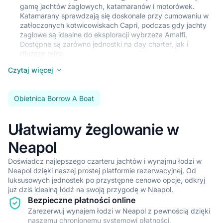
Neapol z pełną profesjonalną obsługą.
gamę jachtów żaglowych, katamaranów i motorówek.
Katamarany sprawdzają się doskonale przy cumowaniu w
•
Pełen relaks i komfort podczas podróży łodzią po Neapol
zatłoczonych kotwicowiskach Capri, podczas gdy jachty
żaglowe są idealne do eksploracji wybrzeża Amalfi.
•
Profesjonalna obsługa załogi dostosowana do Twoich potrzeb
Dostępne są zarówno jednostki na day charter, jak i
•
Doświadczenie wykwintnej kuchni z lokalnymi potrawami
dłuższe rejsy.
Neapol
Czytaj więcej
•
Spersonalizowane planowanie trasy, aby odkryć to, co
Elastyczne Warunki Rezerwacji
najlepsze w Neapol
Wybrane jachty oferują bezpłatną anulację rezerwacji, co
daje spokój przy planowaniu rejsu. Skorzystaj z
Obietnica Borrow A Boat
Pokaż wszystkie czartery z załogą w Neapol
wygodnego systemu płatności w trzech ratach z zaledwie
15% wpłaty początkowej. To ułatwia organizację dłuższych
czarterów z rejsem do Wysp Pontyjskich czy Eolijskich.
Ułatwiamy żeglowanie w
Neapol
Dla Początkujących i Zaawansowanych
Początkujący żeglarze docenią chronione wody między
Doświadcz najlepszego czarteru jachtów i wynajmu łodzi w
Nisidą a Pozzuoli oraz spokojne kotwicowiska przy
Neapol dzięki naszej prostej platformie rezerwacyjnej. Od
Procidzie. Doświadczeni kapitanowie mogą podjąć
luksusowych jednostek po przystępne cenowo opcje, odkryj
wyzwanie przepłynięcia do Capri przy silniejszych wiatrach
już dziś idealną łódź na swoją przygodę w Neapol.
lub zorganizować flotyllę do odległych Wysp Pontyjskich.
Bezpieczne płatności online
Lokalne szkoły żeglarskie oferują kursy dla wszystkich
Zarezerwuj wynajem łodzi w Neapol z pewnością dzięki
poziomów.
naszemu chronionemu systemowi płatności,