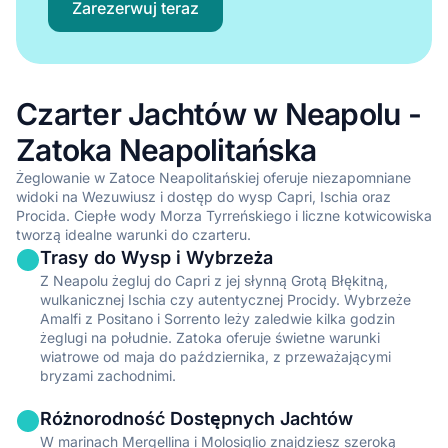
Zarezerwuj teraz
Ze skipperem / Kapitan obowiązkowy
Idealny dla osób szukających równowagi między swobodą a
fachowym prowadzeniem podczas korzystania z wynajmu
Czarter Jachtów w Neapolu -
łodzi w Neapol.
Zatoka Neapolitańska
•
Profesjonalna nawigacja i bezpieczeństwo z lokalną wiedzą o
Neapol
Żeglowanie w Zatoce Neapolitańskiej oferuje niezapomniane
•
Lokalna wiedza i rekomendacje dotyczące ukrytych perełek
widoki na Wezuwiusz i dostęp do wysp Capri, Ischia oraz
w Neapol
Procida. Ciepłe wody Morza Tyrreńskiego i liczne kotwicowiska
tworzą idealne warunki do czarteru.
•
Spokojne doświadczenie żeglarskie w pięknych wodach
Neapol
Trasy do Wysp i Wybrzeża
Z Neapolu żegluj do Capri z jej słynną Grotą Błękitną,
•
Licencja nie jest wymagana do przygody czarterowej jachtem
wulkanicznej Ischia czy autentycznej Procidy. Wybrzeże
w Neapol
Amalfi z Positano i Sorrento leży zaledwie kilka godzin
Pokaż wszystkie czartery ze skipperem w Neapol
żeglugi na południe. Zatoka oferuje świetne warunki
wiatrowe od maja do października, z przeważającymi
bryzami zachodnimi.
Z pełną załogą
Różnorodność Dostępnych Jachtów
Najwyższej klasy luksusowe doświadczenie czarteru jachtu w
W marinach Mergellina i Molosiglio znajdziesz szeroką