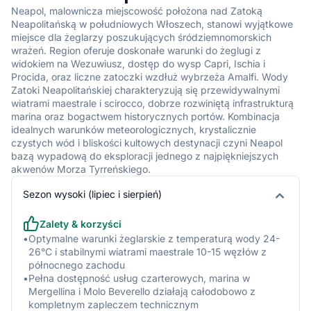
cumowanie.
Neapol, malownicza miejscowość położona nad Zatoką
Neapolitańską w południowych Włoszech, stanowi wyjątkowe
miejsce dla żeglarzy poszukujących śródziemnomorskich
Stan morza
wrażeń. Region oferuje doskonałe warunki do żeglugi z
widokiem na Wezuwiusz, dostęp do wysp Capri, Ischia i
•
Wewnętrzna część Zatoki Neapolitańskiej, chroniona od
Procida, oraz liczne zatoczki wzdłuż wybrzeża Amalfi. Wody
zachodu i północy, charakteryzuje się zazwyczaj spokojnym
Zatoki Neapolitańskiej charakteryzują się przewidywalnymi
morzem z falą do 0,5 m w okresie letnim, co czyni ją idealną
wiatrami maestrale i scirocco, dobrze rozwiniętą infrastrukturą
dla rodzin i początkujących.
marina oraz bogactwem historycznych portów. Kombinacja
•
Zewnętrzne wody wokół Capri, szczególnie po stronie
idealnych warunków meteorologicznych, krystalicznie
południowej wyspy, mogą być znacznie bardziej wzburzone z
czystych wód i bliskości kultowych destynacji czyni Neapol
falą osiągającą 1-2 m, a podczas silnego Scirocco nawet 2-3
bazą wypadową do eksploracji jednego z najpiękniejszych
m.
akwenów Morza Tyrreńskiego.
•
Cieśnina między Ischią a Procidą może generować krótką,
Sezon wysoki (lipiec i sierpień)
stromą falę podczas silniejszych wiatrów ze względu na efekt
przyspieszenia wiatru między wyspami.
Zalety & korzyści
•
W rejonie Pozzuoli i wzdłuż wybrzeża Campi Flegrei morze
•
Optymalne warunki żeglarskie z temperaturą wody 24-
jest zazwyczaj spokojne z falą poniżej 1 m przez większość
26°C i stabilnymi wiatrami maestrale 10-15 węzłów z
sezonu żeglarskiego.
północnego zachodu
•
Po przejściu Scirocco morze może pozostać wzburzone
•
Pełna dostępność usług czarterowych, marina w
przez 24-48 godzin, z długą falą residualną utrudniającą
Mergellina i Molo Beverello działają całodobowo z
żeglugę mniej doświadczonym sterownikom.
kompletnym zapleczem technicznym