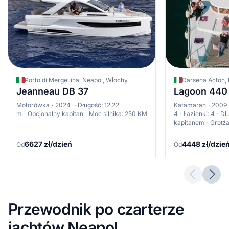
Porto di Mergellina, Neapol, Włochy
Darsena Acton,
Jeanneau DB 37
Lagoon 440
Motorówka
2024
Długość: 12,22
Katamaran
2009
m
Opcjonalny kapitan
Moc silnika: 250 KM
4
Łazienki: 4
Dł
kapitanem
Grotża
6627 zł/dzień
4448 zł/dzie
Od
Od
Previous 
Next
Przewodnik po czarterze
jachtów Neapol