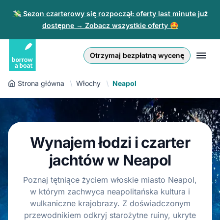
💸 Sezon czarterowy się rozpoczął: oferty last minute już
dostępne → Zobacz wszystkie oferty 🤩
Euro
English (UK)
€
Zaloguj się
Otrzymaj bezpłatną wycenę
GB Pound
English (US)
£
Zarejestruj się
Strona główna
Włochy
Neapol
US Dollar
Deutsch
$
Dla partnerów
Złoty
Nederlands
zł
Pomoc
Wynajem łodzi i czarter
Italiano
jachtów w Neapol
Español
PL
PLN
zł
Poznaj tętniące życiem włoskie miasto Neapol,
Français
w którym zachwyca neapolitańska kultura i
wulkaniczne krajobrazy. Z doświadczonym
Polski
przewodnikiem odkryj starożytne ruiny, ukryte