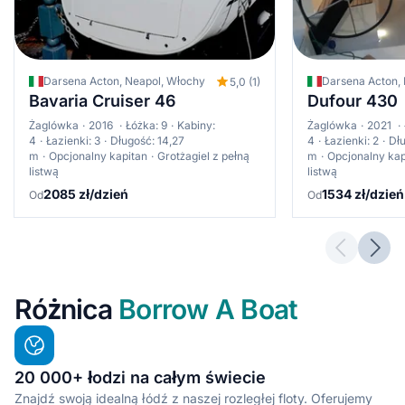
Darsena Acton, Neapol, Włochy
Darsena Acton,
5,0 (1)
Bavaria Cruiser 46
Dufour 430
Żaglówka
2016
Łóżka: 9
Kabiny:
Żaglówka
2021
4
Łazienki: 3
Długość: 14,27
4
Łazienki: 2
Dłu
m
Opcjonalny kapitan
Grotżagiel z pełną
m
Opcjonalny kap
listwą
listwą
2085 zł/dzień
1534 zł/dzień
Od
Od
Previous 
Next
Różnica
Borrow A Boat
20 000+ łodzi na całym świecie
Znajdź swoją idealną łódź z naszej rozległej floty. Oferujemy