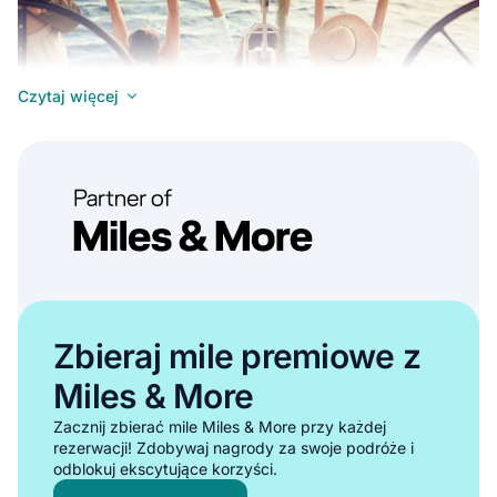
Czytaj więcej
Idealne dla doświadczonych żeglarzy poszukujących pełnej
swobody i kontroli podczas wynajmu jachtu w Neapol.
•
Pełna kontrola nad trasą żeglugi wokół Neapol
•
Prywatność i intymność dla twojej grupy
Zbieraj mile premiowe z
•
Możliwości doskonalenia umiejętności żeglarskich w wodach
Miles & More
Neapol
•
Opłacalna opcja wynajmu łodzi dla większych grup
Zacznij zbierać mile Miles & More przy każdej
rezerwacji! Zdobywaj nagrody za swoje podróże i
Pokaż wszystkie wynajem bareboat w Neapol
odblokuj ekscytujące korzyści.