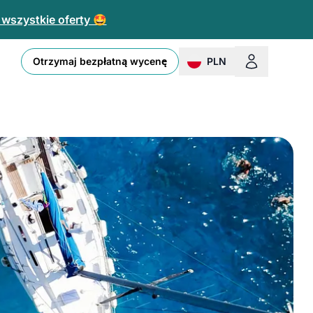
 wszystkie oferty 🤩
Otrzymaj bezpłatną wycenę
PLN
change currency or loc