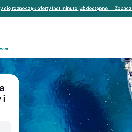
 się rozpoczął: oferty last minute już dostępne → Zobacz
ówka
a
 i