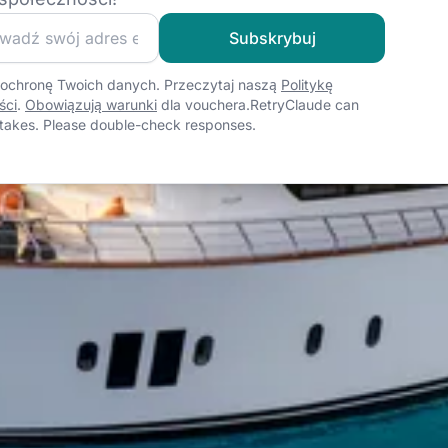
o naszej społeczności żeglarskiej i otrzymuj ekskluzywne tr
Subskrybuj
ochronę Twoich danych. Przeczytaj naszą
Politykę
ści
.
Obowiązują warunki
dla vouchera.RetryClaude can
takes. Please double-check responses.