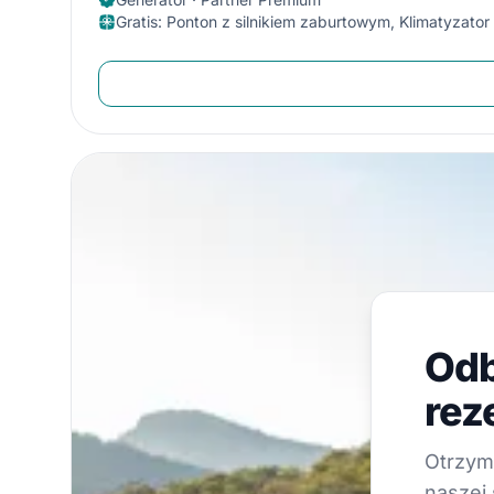
Gratis
:
Ponton z silnikiem zaburtowym, Klimatyzator
Odbier
Odb
Otrzymuj pora
rez
Otrzymu
naszej 