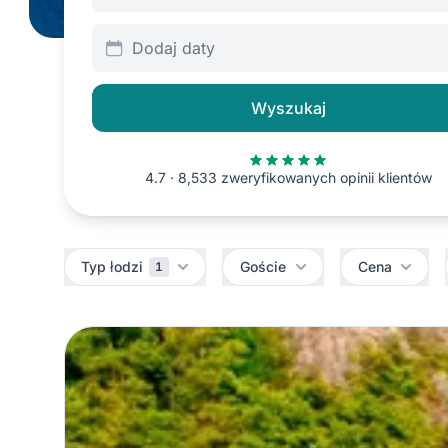
Dodaj daty
Wyszukaj
4.7 · 8,533 zweryfikowanych opinii klientów
Filtry
Typ łodzi
Goście
Cena
1