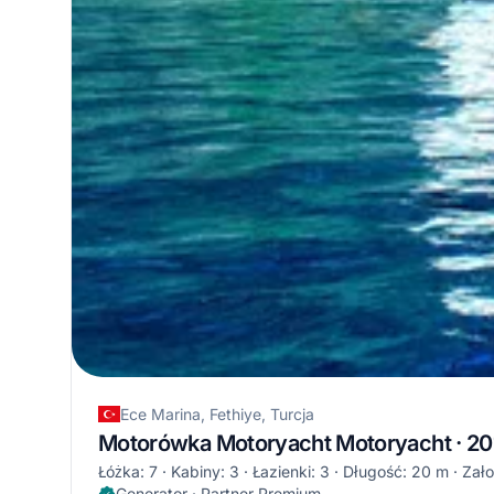
Ece Marina, Fethiye, Turcja
Motorówka Motoryacht Motoryacht · 20
Łóżka: 7
Kabiny: 3
Łazienki: 3
Długość: 20 m
Zał
Generator · Partner Premium