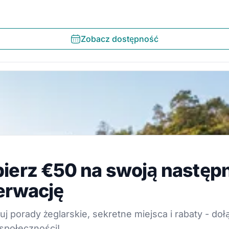
Zobacz dostępność
z €50 na swoją następną 
ierz €50 na swoją następ
dy żeglarskie, sekretne miejsca i rabaty - dołącz do na
erwację
j porady żeglarskie, sekretne miejsca i rabaty - doł
społeczności!