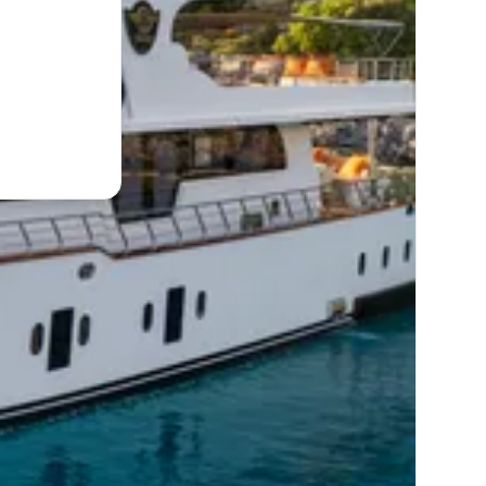
eści żeglarskie!