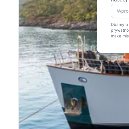
Dołącz d
Dbamy o 
prywatno
make mis