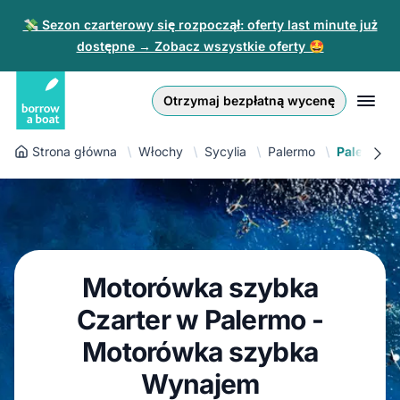
💸 Sezon czarterowy się rozpoczął: oferty last minute już
dostępne → Zobacz wszystkie oferty 🤩
Euro
English (UK)
€
Zaloguj się
Otrzymaj bezpłatną wycenę
GB Pound
English (US)
£
Zarejestruj się
Strona główna
Włochy
Sycylia
Palermo
Palermo 
US Dollar
Deutsch
$
Dla partnerów
Złoty
Nederlands
zł
Pomoc
Italiano
Motorówka szybka
Español
PL
PLN
zł
Czarter w Palermo -
Français
Motorówka szybka
Wynajem
Polski