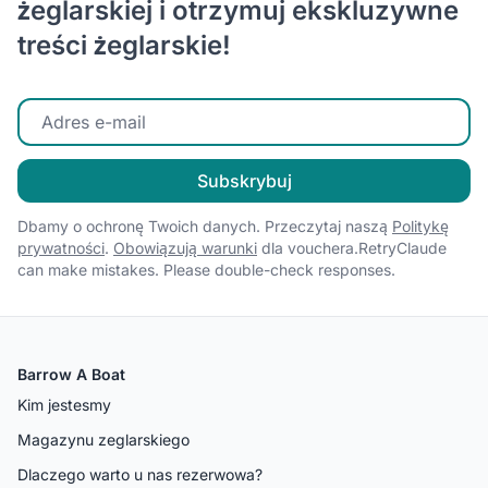
żeglarskiej i otrzymuj ekskluzywne
treści żeglarskie!
Wprowadź swój adres e-mail
Subskrybuj
Dbamy o ochronę Twoich danych. Przeczytaj naszą
Politykę
prywatności
.
Obowiązują warunki
dla vouchera.RetryClaude
can make mistakes. Please double-check responses.
Barrow A Boat
Kim jestesmy
Magazynu zeglarskiego
Dlaczego warto u nas rezerwowa?