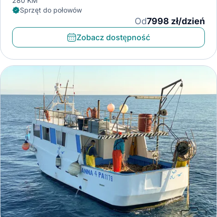
280 KM
Sprzęt do połowów
Od
7998 zł/dzień
Zobacz dostępność