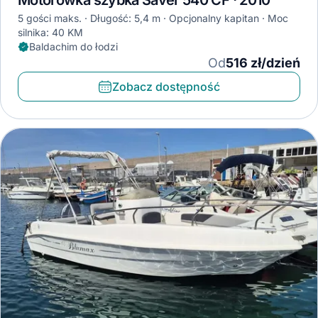
Motorówka szybka Saver 540 CF · 2010
5 gości maks.
Długość: 5,4 m
Opcjonalny kapitan
Moc
silnika: 40 KM
Baldachim do łodzi
Od
516 zł/dzień
Zobacz dostępność