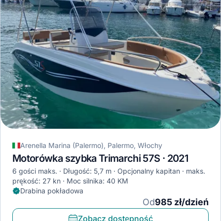
Arenella Marina (Palermo), Palermo, Włochy
Motorówka szybka Trimarchi 57S · 2021
6 gości maks.
Długość: 5,7 m
Opcjonalny kapitan
maks.
prękość: 27 kn
Moc silnika: 40 KM
Drabina pokładowa
Od
985 zł/dzień
Zobacz dostępność