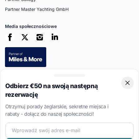
Partner Master Yachting GmbH
Media społecznościowe
Bezpieczne płatności
Odbierz €50 na swoją następną
Clos
rezerwację
Otrzymuj porady żeglarskie, sekretne miejsca i
rabaty - dołącz do naszej społeczności!
Ta strona jest chroniona przez reCAPTCHA
Polityka prywatności
i
Regulamin
mają zastosowanie.
Dołącz do naszej społeczności żeglarskiej i otrzymuj eks
4.7 · 8,533 zweryfikowanych opinii klientów