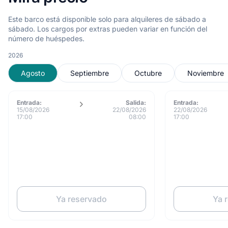
Este barco está disponible solo para alquileres de sábado a
sábado. Los cargos por extras pueden variar en función del
número de huéspedes.
2026
Agosto
Septiembre
Octubre
Noviembre
Entrada:
Salida:
Entrada:
15/08/2026
22/08/2026
22/08/2026
17:00
08:00
17:00
Ya reservado
Ya 