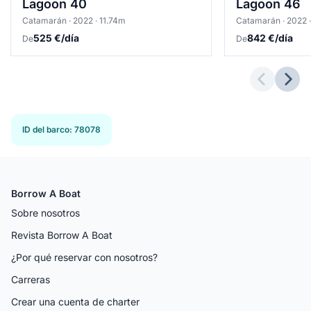
Lagoon 40
Lagoon 46
Catamarán · 2022 · 11.74m
Catamarán · 2022 
525 €/día
842 €/día
De
De
Previous 
Next
ID del barco
:
78078
Borrow A Boat
Sobre nosotros
Revista Borrow A Boat
¿Por qué reservar con nosotros?
Carreras
Crear una cuenta de charter