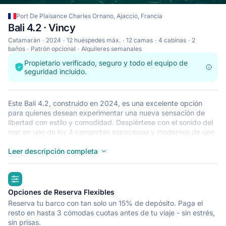
Port De Plaisance Charles Ornano, Ajaccio, Francia
Bali 4.2 · Vincy
Catamarán
2024
12 huéspedes máx.
12 camas
4 cabinas
2
baños
Patrón opcional
Alquileres semanales
Propietario verificado, seguro y todo el equipo de
seguridad incluido.
Este Bali 4.2, construido en 2024, es una excelente opción
para quienes desean experimentar una nueva sensación de
libertad con estilo y comodidad. Despiértese con el sonido del
mar en uno de los 4 camarotes espaciosos y modernos de uno
de nuestros Bali 4.2. Este catamarán tiene capacidad para que
duerman 12 personas y es ideal para navegar con amigos y
Leer descripción completa
familiares. El Bali 4.2 se encuentra en Port De Plaisance Charles
Ornano, Ajaccio, un punto de partida excepcional para recorrer
highlights
Francia en barco. ¡Que todo vaya viento en popa!
Opciones de Reserva Flexibles
Reserva tu barco con tan solo un 15% de depósito. Paga el
resto en hasta 3 cómodas cuotas antes de tu viaje - sin estrés,
sin prisas.