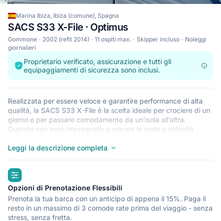
Marina Ibiza, Ibiza (comune), Spagna
SACS S33 X-File · Optimus
Gommone
2002 (refit 2014)
11 ospiti max.
Skipper incluso
Noleggi
giornalieri
Proprietario verificato, assicurazione e tutti gli
equipaggiamenti di sicurezza sono inclusi.
Realizzata per essere veloce e garantire performance di alta
qualità, la SACS S33 X-File è la scelta ideale per crociere di un
giorno e per passare comodamente da un’isola all’altra.
Quando non sono impregnate a solcare le onde a velocità
incredibili, i RIB come questo SACS S33 X-File sono perfetti per
prendere il sole e rilassarsi dopo un bagno rilassante nelle
Leggi la descrizione completa
acque cristalline che circondano Ibiza (comune). Questo RIB
leggerissimo, robusto e sicuro è perfetto per un’avventura in
highlights
mare con un massimo di 11. Inzia il tuo viaggio da Marina Ibiza
e preparati per l’esperienza della tua vita.
Opzioni di Prenotazione Flessibili
Prenota la tua barca con un anticipo di appena il 15%. Paga il
resto in un massimo di 3 comode rate prima del viaggio - senza
stress, senza fretta.