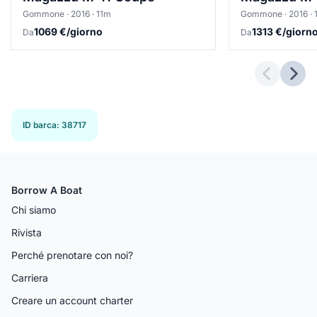
Gommone · 2016 · 11m
Gommone · 2016 · 
1069 €/giorno
1313 €/giorn
Da
Da
Previous 
Next
ID barca
:
38717
Borrow A Boat
Chi siamo
Rivista
Perché prenotare con noi?
Carriera
Creare un account charter