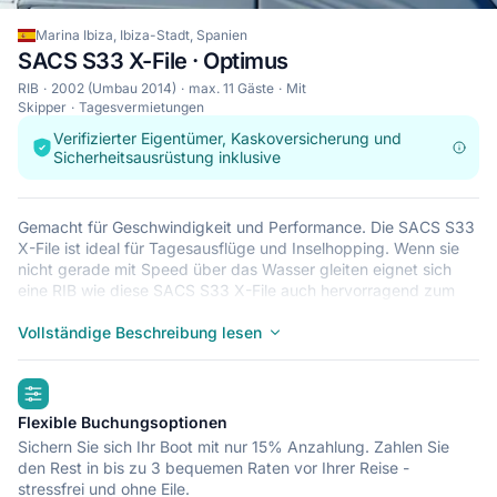
Marina Ibiza, Ibiza-Stadt, Spanien
SACS S33 X-File · Optimus
RIB
2002 (Umbau 2014)
max. 11 Gäste
Mit
Skipper
Tagesvermietungen
Verifizierter Eigentümer, Kaskoversicherung und
Sicherheitsausrüstung inklusive
Gemacht für Geschwindigkeit und Performance. Die SACS S33
X-File ist ideal für Tagesausflüge und Inselhopping. Wenn sie
nicht gerade mit Speed über das Wasser gleiten eignet sich
eine RIB wie diese SACS S33 X-File auch hervorragend zum
Sonnenbaden und Relaxen nach einem erfrischenden Sprung
ins kühle Nass. Dieses ausdauernde Leichtgewicht eignet sich
Vollständige Beschreibung lesen
perfekt für kleine Abenteuerausflüge mit bis zu 11 Leuten.
Gehen Sie in der Marina Ibiza an Bord und erkunden Sie Ibiza-
highlights
Stadt.
Flexible Buchungsoptionen
Sichern Sie sich Ihr Boot mit nur 15% Anzahlung. Zahlen Sie
den Rest in bis zu 3 bequemen Raten vor Ihrer Reise -
stressfrei und ohne Eile.