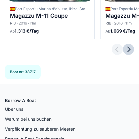
Port Esportiu Marina d'eivissa, Ibiza-Stadt, Spanien
Magazzu M-11 Coupe
Magazzu M-
RIB · 2016 · 11m
RIB · 2016 · 11m
1.313 €/Tag
1.069 €/Tag
Ab
Ab
Previous 
Next
Boot nr
:
38717
Borrow A Boat
Über uns
Warum bei uns buchen
Verpflichtung zu sauberen Meeren
Borrow A Boat Segelmagazin