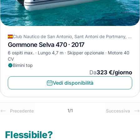
Club Nautico de San Antonio, Sant Antoni de Portmany, Spagna
Gommone Selva 470 · 2017
6 ospiti max.
Lungo 4,7 m
Skipper opzionale
Motore 40
CV
Bimini top
Da
323 €/giorno
Vedi disponibilità
1
/
1
Precedente
Successiva
Flessibile?