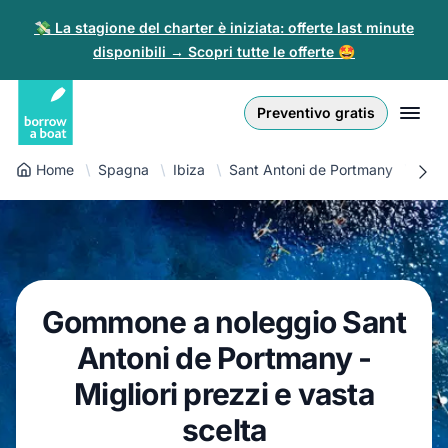
💸 La stagione del charter è iniziata: offerte last minute
disponibili → Scopri tutte le offerte 🤩
Euro
English (UK)
€
Accedi
Preventivo gratis
GB Pound
English (US)
£
Registrati
Home
Spagna
Ibiza
Sant Antoni de Portmany
San
US Dollar
Deutsch
$
Per i Partner
Złoty
Nederlands
zł
Aiuto
Italiano
Gommone a noleggio Sant
Español
IT
EUR
Antoni de Portmany -
€
Français
Migliori prezzi e vasta
scelta
Polski