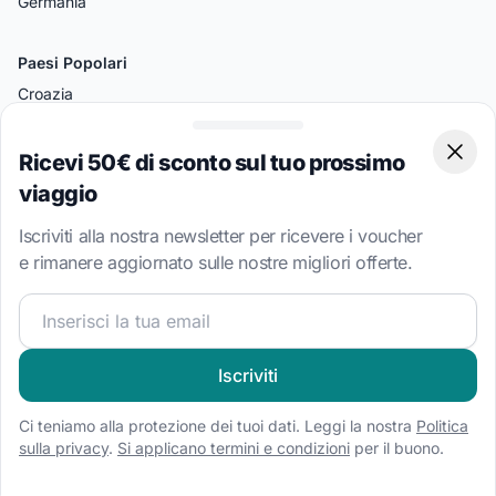
Germania
Paesi Popolari
Croazia
Grecia
Ricevi 50€ di sconto sul tuo prossimo
Clos
Italia
viaggio
Turchia
Iscriviti alla nostra newsletter per ricevere i voucher
Bahamas
e rimanere aggiornato sulle nostre migliori offerte.
Isole Vergini Britanniche
Unisciti alla nostra community velica e ricevi contenuti esc
Destinazioni Popolari
Spalato
Iscriviti
Amalfi
Ci teniamo alla protezione dei tuoi dati. Leggi la nostra
Politica
Palermo
sulla privacy
.
Si applicano termini e condizioni
per il buono.
Atene