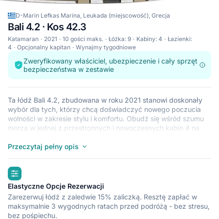
D-Marin Lefkas Marina, Leukada (miejscowość), Grecja
Bali 4.2 · Kos 42.3
Katamaran
2021
10 gości maks.
Łóżka: 9
Kabiny: 4
Łazienki:
4
Opcjonalny kapitan
Wynajmy tygodniowe
Zweryfikowany właściciel, ubezpieczenie i cały sprzęt
bezpieczeństwa w zestawie
Ta łódź Bali 4.2, zbudowana w roku 2021 stanowi doskonały
wybór dla tych, którzy chcą doświadczyć nowego poczucia
wolności w zakresie stylu i komfortu. Obudź się wśród szumu
morza w jednej z przestronnych i nowoczesnych kabin 4 na
łodzi Bali 4.2. Ten katamaran, który pomieści do 10 osób, jest
idealny do żeglowania z przyjaciółmi i rodziną. Łódź Bali 4.2
Przeczytaj pełny opis
znajduje się w przystani D-Marin Lefkas Marina (Leukada
(miejscowość)), która jest dogodnym punktem wyjściowym do
highlights
zwiedzania statkiem krajów takich jak Grecja. Miłego rejsu.
Elastyczne Opcje Rezerwacji
Zarezerwuj łódź z zaledwie 15% zaliczką. Resztę zapłać w
maksymalnie 3 wygodnych ratach przed podróżą - bez stresu,
bez pośpiechu.