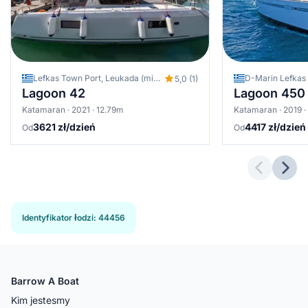
Lefkas Town Port, Leukada (miejscowość), Grecja
5,0 (1)
Lagoon 42
Lagoon 450
Katamaran · 2021 · 12.79m
Katamaran · 2019 ·
3621 zł/dzień
4417 zł/dzień
Od
Od
Previous 
Next
Identyfikator łodzi
:
44456
Barrow A Boat
Kim jestesmy