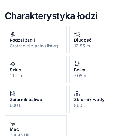
Charakterystyka łodzi
Rodzaj żagli
Długość
Grotżagiel z pełną listwą
12.85 m
Szkic
Belka
1.12 m
7.08 m
Zbiornik paliwa
Zbiornik wody
600 L
860 L
Moc
2 x 45 HP