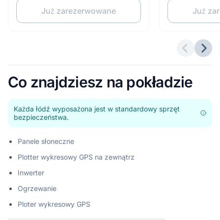
Już zarezerwowane
Już za
Poprzedn
Nast
Co znajdziesz na pokładzie
Każda łódź wyposażona jest w standardowy sprzęt
bezpieczeństwa.
Panele słoneczne
Plotter wykresowy GPS na zewnątrz
Inwerter
Ogrzewanie
Ploter wykresowy GPS