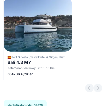
Port Ginesta (Castelldefels), Sitges, Hiszpania
Bali 4.3 MY
Katamaran silnikowy · 2019 · 13.11m
4236 zł/dzień
Od
Previous 
Next
Identyfikator łodzi
:
59828