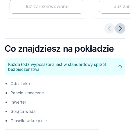
Już zarezerwowane
Już za
Poprzedn
Nast
Co znajdziesz na pokładzie
Każda łódź wyposażona jest w standardowy sprzęt
bezpieczeństwa.
Odsalarka
Panele słoneczne
Inwerter
Gorąca woda
Głośniki w kokpicie