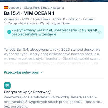
Aiguadolç - Sitges Port, Sitges, Hiszpania
Bali 5.4 · MIM OCEAN 1
Katamaran
2023
11 gości maks.
Łóżka: 11
Kabiny: 5
Łazienki:
5
Załoga obowiązkowa
Wynajmy tygodniowe
Zweryfikowany właściciel, ubezpieczenie i cały sprzęt
bezpieczeństwa w zestawie
Ta łódź Bali 5.4, zbudowana w roku 2023 stanowi doskonały
wybór dla tych, którzy chcą doświadczyć nowego poczucia
wolności w zakresie stylu i komfortu. Obudź się wśród szumu
morza w jednej z przestronnych i nowoczesnych kabin 5 na
łodzi Bali 5.4. Ten katamaran, który pomieści do 11 osób, jest
idealny do żeglowania z przyjaciółmi i rodziną. Łódź Bali 5.4
Przeczytaj pełny opis
znajduje się w przystani Aiguadolç - Sitges Port (Sitges), która
jest dogodnym punktem wyjściowym do zwiedzania statkiem
highlights
krajów takich jak Hiszpania. Miłego rejsu.
Elastyczne Opcje Rezerwacji
Zarezerwuj łódź z zaledwie 15% zaliczką. Resztę zapłać w
maksymalnie 3 wygodnych ratach przed podróżą - bez stresu,
bez pośpiechu.