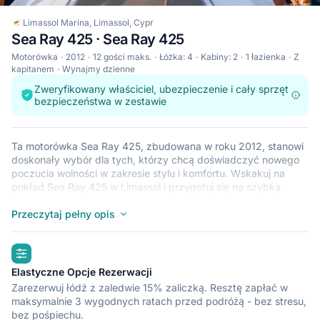
Limassol Marina, Limassol, Cypr
Sea Ray 425 · Sea Ray 425
Motorówka
2012
12 gości maks.
Łóżka: 4
Kabiny: 2
1 łazienka
Z
kapitanem
Wynajmy dzienne
Zweryfikowany właściciel, ubezpieczenie i cały sprzęt
bezpieczeństwa w zestawie
Ta motorówka Sea Ray 425, zbudowana w roku 2012, stanowi
doskonały wybór dla tych, którzy chcą doświadczyć nowego
poczucia wolności w zakresie stylu i komfortu. Wskakuj na
pokład Sea Ray 425 w Limassol i przygotuj się na szybką
przygodę na morzu z przyjaciółmi i rodziną. Łódź Sea Ray 425
mieści do 12 gości i jest idealna do zwiedzania odludnych
Przeczytaj pełny opis
zatoczek i plaż w krajach takich jak Cypr. Łódź Sea Ray 425
znajduje się w przystani Limassol Marina (Limassol), która jest
highlights
dogodną bazą do zwiedzania statkiem okolic takich jak
Limassol. Dowiedz się więcej na temat łodzi motorowej Sea Ray
Elastyczne Opcje Rezerwacji
425 poniżej.
Zarezerwuj łódź z zaledwie 15% zaliczką. Resztę zapłać w
maksymalnie 3 wygodnych ratach przed podróżą - bez stresu,
bez pośpiechu.