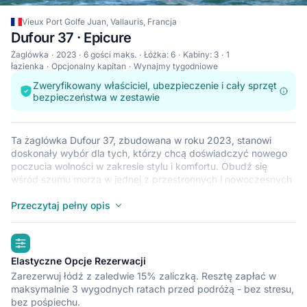
Vieux Port Golfe Juan, Vallauris, Francja
Dufour 37 · Epicure
Żaglówka
2023
6 gości maks.
Łóżka: 6
Kabiny: 3
1
łazienka
Opcjonalny kapitan
Wynajmy tygodniowe
Zweryfikowany właściciel, ubezpieczenie i cały sprzęt
bezpieczeństwa w zestawie
Ta żaglówka Dufour 37, zbudowana w roku 2023, stanowi
doskonały wybór dla tych, którzy chcą doświadczyć nowego
poczucia wolności w zakresie stylu i komfortu. Obudź się
wśród szumu morza w jednej z przestronnych i nowoczesnych
kabin 3 na łodzi Dufour 37. Ta żaglówka, który pomieści do 6
osób, jest idealna do żeglowania z przyjaciółmi i rodziną. Łódź
Przeczytaj pełny opis
Dufour 37 znajduje się w przystani Vieux Port Golfe Juan
(Vallauris), która jest dogodnym punktem wyjściowym do
highlights
zwiedzania statkiem krajów takich jak Francja. Miłego rejsu.
Elastyczne Opcje Rezerwacji
Zarezerwuj łódź z zaledwie 15% zaliczką. Resztę zapłać w
maksymalnie 3 wygodnych ratach przed podróżą - bez stresu,
bez pośpiechu.