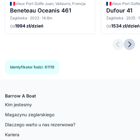
Vieux Port Golfe Juan, Vallauris, Francja
Vieux Port Golfe
Beneteau Oceanis 461
Dufour 41
Żaglówka · 2023 · 14.6m
Żaglówka · 2025 · 
1994 zł/dzień
1534 zł/dzień
Od
Od
Previous 
Next
Identyfikator łodzi
:
61119
Barrow A Boat
Kim jestesmy
Magazynu zeglarskiego
Dlaczego warto u nas rezerwowa?
Kariera