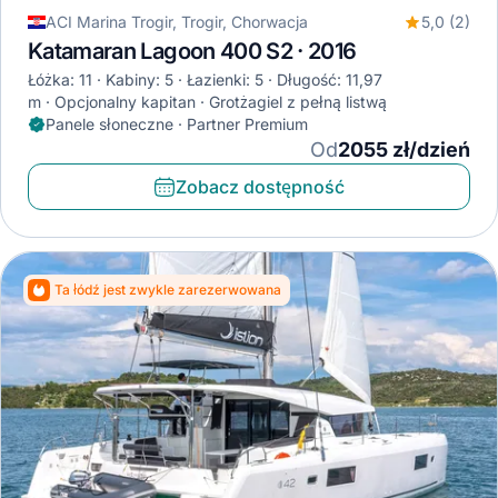
ACI Marina Trogir, Trogir, Chorwacja
5,0 (2)
Katamaran Lagoon 400 S2 · 2016
Łóżka: 11
Kabiny: 5
Łazienki: 5
Długość: 11,97
m
Opcjonalny kapitan
Grotżagiel z pełną listwą
Panele słoneczne · Partner Premium
Od
2055 zł/dzień
Zobacz dostępność
Ta łódź jest zwykle zarezerwowana