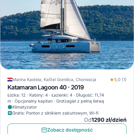
Marina Kastela, Kaštel Gomilica, Chorwacja
5,0 (1)
Katamaran Lagoon 40 · 2019
Łóżka: 12
Kabiny: 4
Łazienki: 4
Długość: 11,74
m
Opcjonalny kapitan
Grotżagiel z pełną listwą
Klimatyzator
Gratis
:
Ponton z silnikiem zaburtowym, Wi-fi
Od
1290 zł/dzień
Zobacz dostępność