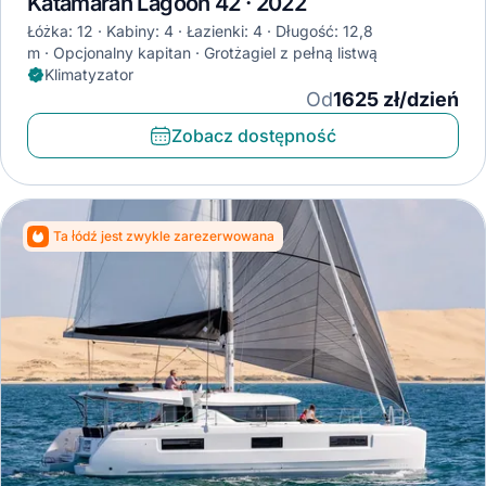
Katamaran Lagoon 42 · 2022
Łóżka: 12
Kabiny: 4
Łazienki: 4
Długość: 12,8
m
Opcjonalny kapitan
Grotżagiel z pełną listwą
Klimatyzator
Od
1625 zł/dzień
Zobacz dostępność
Ta łódź jest zwykle zarezerwowana