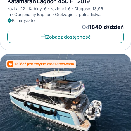
Katamaran Lagoon 450 F · 2019
Łóżka: 12
Kabiny: 6
Łazienki: 6
Długość: 13,96
m
Opcjonalny kapitan
Grotżagiel z pełną listwą
Klimatyzator
Od
1840 zł/dzień
Zobacz dostępność
Ta łódź jest zwykle zarezerwowana