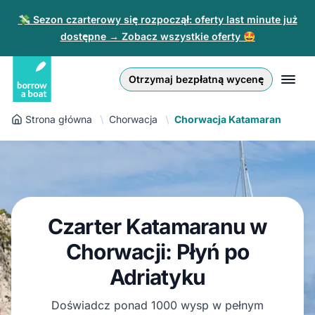
💸 Sezon czarterowy się rozpoczął: oferty last minute już
dostępne → Zobacz wszystkie oferty 🤩
Euro
English (UK)
€
Zaloguj się
Otrzymaj bezpłatną wycenę
GB Pound
English (US)
£
Zarejestruj się
Strona główna
Chorwacja
Chorwacja Katamaran
US Dollar
Deutsch
$
Dla partnerów
Złoty
Nederlands
zł
Pomoc
Italiano
Czarter Katamaranu w
Español
PL
PLN
zł
Chorwacji: Płyń po
Français
Adriatyku
Polski
Doświadcz ponad 1000 wysp w pełnym