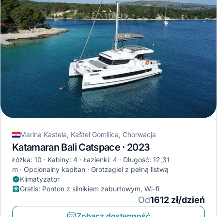
Marina Kastela, Kaštel Gomilica, Chorwacja
Katamaran Bali Catspace · 2023
Łóżka: 10
Kabiny: 4
Łazienki: 4
Długość: 12,31
m
Opcjonalny kapitan
Grotżagiel z pełną listwą
Klimatyzator
Gratis
:
Ponton z silnikiem zaburtowym, Wi-fi
Od
1612 zł/dzień
Zobacz dostępność