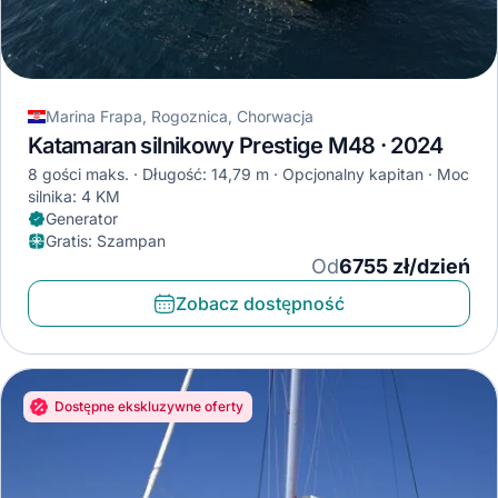
Marina Frapa, Rogoznica, Chorwacja
Katamaran silnikowy Prestige M48 · 2024
8 gości maks.
Długość: 14,79 m
Opcjonalny kapitan
Moc
silnika: 4 KM
Generator
Gratis
:
Szampan
Od
6755 zł/dzień
Zobacz dostępność
Dostępne ekskluzywne oferty