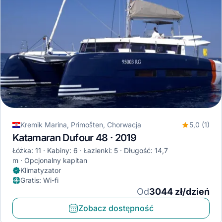
Kremik Marina, Primošten, Chorwacja
5,0 (1)
Katamaran Dufour 48 · 2019
Łóżka: 11
Kabiny: 6
Łazienki: 5
Długość: 14,7
m
Opcjonalny kapitan
Klimatyzator
Gratis
:
Wi-fi
Od
3044 zł/dzień
Zobacz dostępność