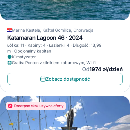
Marina Kastela, Kaštel Gomilica, Chorwacja
Katamaran Lagoon 46 · 2024
Łóżka: 11
Kabiny: 4
Łazienki: 4
Długość: 13,99
m
Opcjonalny kapitan
Klimatyzator
Gratis
:
Ponton z silnikiem zaburtowym, Wi-fi
Od
1974 zł/dzień
Zobacz dostępność
Dostępne ekskluzywne oferty