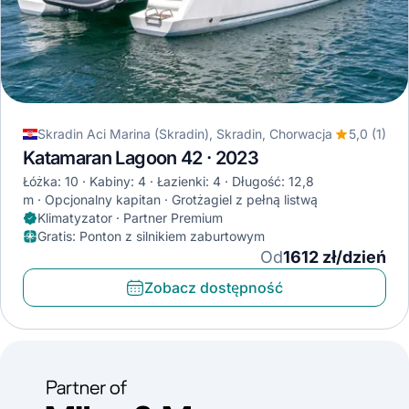
Skradin Aci Marina (Skradin), Skradin, Chorwacja
5,0 (1)
Katamaran Lagoon 42 · 2023
Łóżka: 10
Kabiny: 4
Łazienki: 4
Długość: 12,8
m
Opcjonalny kapitan
Grotżagiel z pełną listwą
Klimatyzator · Partner Premium
Gratis
:
Ponton z silnikiem zaburtowym
Od
1612 zł/dzień
Zobacz dostępność