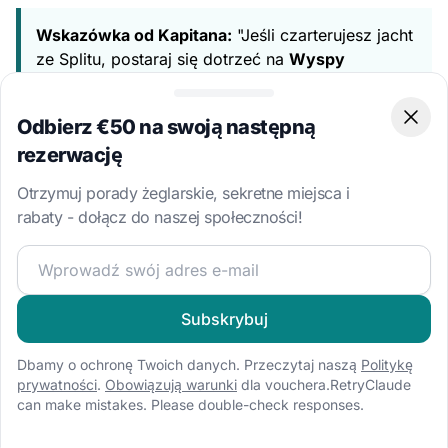
Wskazówka od Kapitana:
"Jeśli czarterujesz jacht
ze Splitu, postaraj się dotrzeć na
Wyspy
Paklińskie
przed godziną 11:00. Katamarany
potrzebują więcej miejsca na kotwicy, a najlepsze
Odbierz €50 na swoją następną
Clos
miejsca z piaszczystym dnem w Zatoce
rezerwację
Vinogradišće szybko się zapełniają w lipcu i
sierpniu."
Otrzymuj porady żeglarskie, sekretne miejsca i
rabaty - dołącz do naszej społeczności!
Najwyżej Oceniane Katamarany w
Dołącz do naszej społeczności żeglarskiej i otrzymuj eks
Chorwacji
Opierając się na opiniach ponad 200 000
Subskrybuj
zadowolonych klientów, oto najczęściej poszukiwane
jednostki w naszej flocie:
Dbamy o ochronę Twoich danych. Przeczytaj naszą
Politykę
prywatności
.
Obowiązują warunki
dla vouchera.RetryClaude
Lagoon 450 F w Trogirze:
Koń pociągowy
can make mistakes. Please double-check responses.
Adriatyku. Mieści 12 gości i posiada
charakterystyczny flybridge z widokiem na