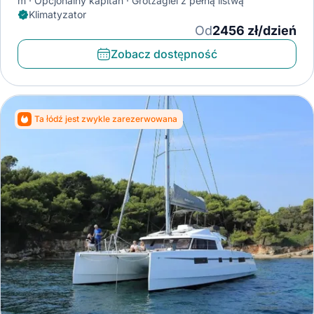
m
Opcjonalny kapitan
Grotżagiel z pełną listwą
Klimatyzator
Od
2456 zł/dzień
Zobacz dostępność
Ta łódź jest zwykle zarezerwowana