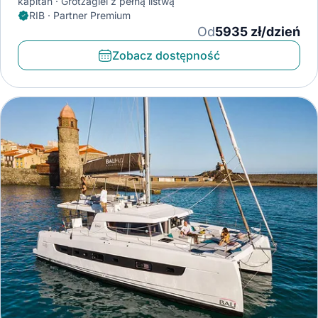
kapitan
Grotżagiel z pełną listwą
RIB · Partner Premium
Od
5935 zł/dzień
Zobacz dostępność