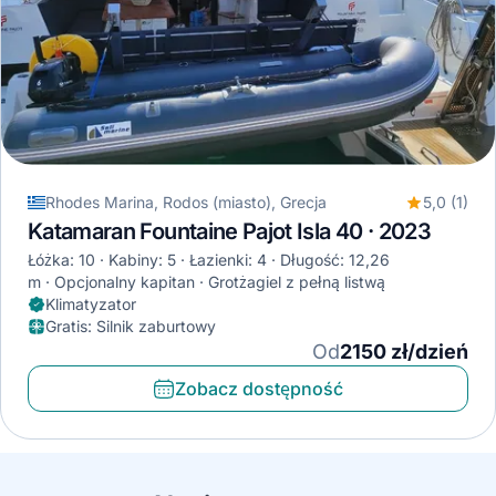
Rhodes Marina, Rodos (miasto), Grecja
5,0 (1)
Katamaran Fountaine Pajot Isla 40 · 2023
Łóżka: 10
Kabiny: 5
Łazienki: 4
Długość: 12,26
m
Opcjonalny kapitan
Grotżagiel z pełną listwą
Klimatyzator
Gratis
:
Silnik zaburtowy
Od
2150 zł/dzień
Zobacz dostępność