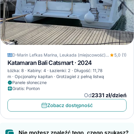
D-Marin Lefkas Marina, Leukada (miejscowość), Grecja
5,0 (1)
Katamaran Bali Catsmart · 2024
Łóżka: 8
Kabiny: 4
Łazienki: 2
Długość: 11,78
m
Opcjonalny kapitan
Grotżagiel z pełną listwą
Panele słoneczne
Gratis
:
Ponton
Od
2331 zł/dzień
Zobacz dostępność
Nie możesz znaleźć tego, czego szukasz?