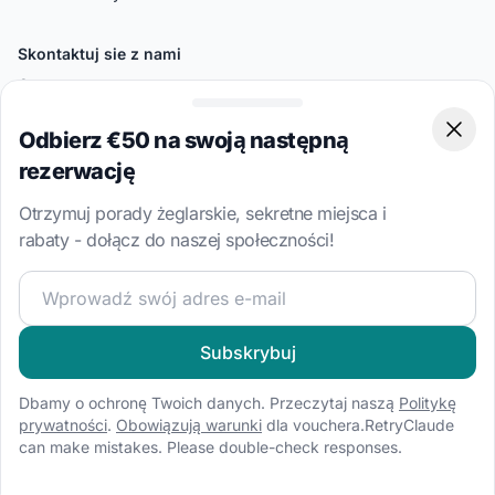
Skontaktuj sie z nami
Centrum pomocy
Poniedziałek: 10:00-19:00 czasu ateńskiego
Odbierz €50 na swoją następną
Clos
UK: +44 20 3318 3641
rezerwację
BAB GER GmbH
Jägerstraße 54-55
Otrzymuj porady żeglarskie, sekretne miejsca i
10117 Berlin
rabaty - dołącz do naszej społeczności!
Niemcy
Dołącz do naszej społeczności żeglarskiej i otrzymuj eks
Popularne Kraje
Chorwacja
Subskrybuj
Wlochy
Dbamy o ochronę Twoich danych. Przeczytaj naszą
Politykę
Grecja
prywatności
.
Obowiązują warunki
dla vouchera.RetryClaude
can make mistakes. Please double-check responses.
Turcja
Bahamy