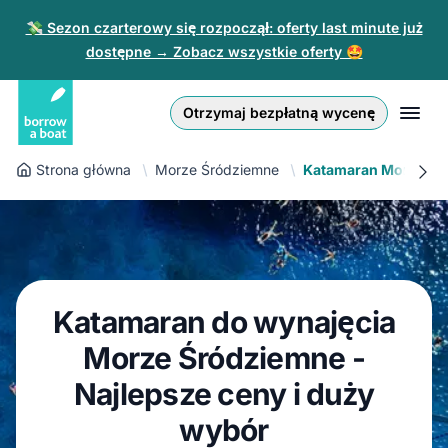
💸 Sezon czarterowy się rozpoczął: oferty last minute już
dostępne → Zobacz wszystkie oferty 🤩
Euro
English (UK)
€
Zaloguj się
Otrzymaj bezpłatną wycenę
GB Pound
English (US)
£
Zarejestruj się
Strona główna
Morze Śródziemne
Katamaran Morze Śr
US Dollar
Deutsch
$
Dla partnerów
Złoty
Nederlands
zł
Pomoc
Italiano
Katamaran do wynajęcia
Español
PL
PLN
Morze Śródziemne -
zł
Français
Najlepsze ceny i duży
wybór
Polski