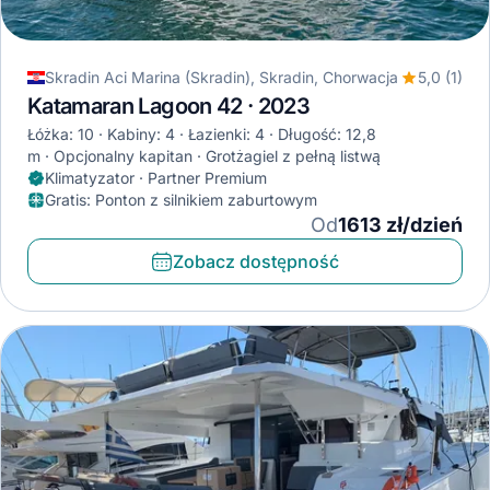
Skradin Aci Marina (Skradin), Skradin, Chorwacja
5,0 (1)
Katamaran Lagoon 42 · 2023
Łóżka: 10
Kabiny: 4
Łazienki: 4
Długość: 12,8
m
Opcjonalny kapitan
Grotżagiel z pełną listwą
Klimatyzator · Partner Premium
Gratis
:
Ponton z silnikiem zaburtowym
Od
1613 zł/dzień
Zobacz dostępność