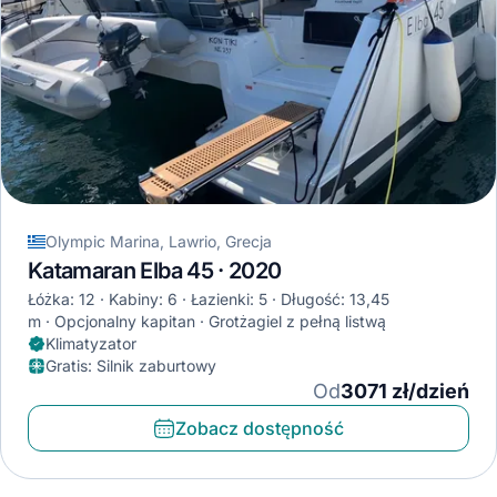
Olympic Marina, Lawrio, Grecja
Katamaran Elba 45 · 2020
Łóżka: 12
Kabiny: 6
Łazienki: 5
Długość: 13,45
m
Opcjonalny kapitan
Grotżagiel z pełną listwą
Klimatyzator
Gratis
:
Silnik zaburtowy
Od
3071 zł/dzień
Zobacz dostępność