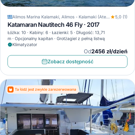
Alimos Marina Kalamaki, Alimos - Kalamaki (Ateny), Grecja
5,0 (1)
Katamaran Nautitech 46 Fly · 2017
Łóżka: 10
Kabiny: 6
Łazienki: 5
Długość: 13,71
m
Opcjonalny kapitan
Grotżagiel z pełną listwą
Klimatyzator
Od
2456 zł/dzień
Zobacz dostępność
Ta łódź jest zwykle zarezerwowana