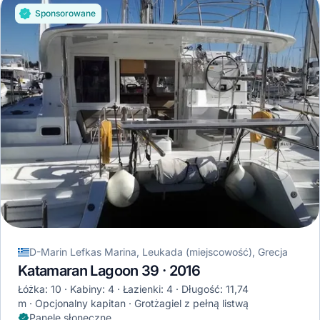
Sponsorowane
D-Marin Lefkas Marina, Leukada (miejscowość), Grecja
Katamaran Lagoon 39 · 2016
Łóżka: 10
Kabiny: 4
Łazienki: 4
Długość: 11,74
m
Opcjonalny kapitan
Grotżagiel z pełną listwą
Panele słoneczne