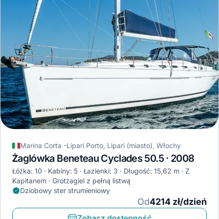
Marina Corta -Lipari Porto, Lipari (miasto), Włochy
Żaglówka Beneteau Cyclades 50.5 · 2008
Łóżka: 10
Kabiny: 5
Łazienki: 3
Długość: 15,62 m
Z
Kapitanem
Grotżagiel z pełną listwą
Dziobowy ster strumieniowy
Od
4214 zł/dzień
Zobacz dostępność