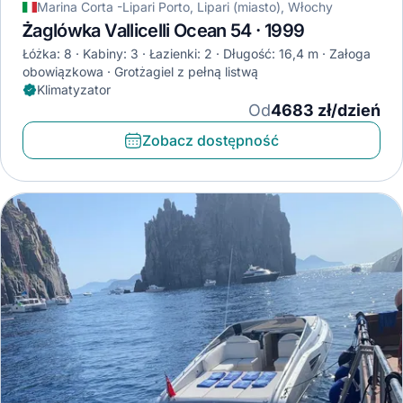
Marina Corta -Lipari Porto, Lipari (miasto), Włochy
Żaglówka Vallicelli Ocean 54 · 1999
Łóżka: 8
Kabiny: 3
Łazienki: 2
Długość: 16,4 m
Załoga
obowiązkowa
Grotżagiel z pełną listwą
Klimatyzator
Od
4683 zł/dzień
Zobacz dostępność