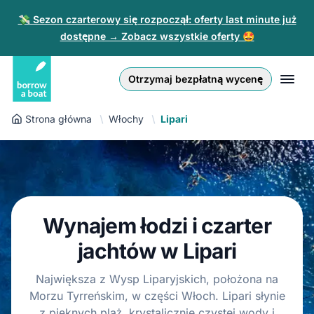
💸 Sezon czarterowy się rozpoczął: oferty last minute już
dostępne → Zobacz wszystkie oferty 🤩
Euro
English (UK)
€
Zaloguj się
Otrzymaj bezpłatną wycenę
GB Pound
English (US)
£
Zarejestruj się
Strona główna
Włochy
Lipari
US Dollar
Deutsch
$
Dla partnerów
Złoty
Nederlands
zł
Pomoc
Italiano
Wynajem łodzi i czarter
Español
PL
PLN
zł
jachtów w Lipari
Français
Największa z Wysp Liparyjskich, położona na
Morzu Tyrreńskim, w części Włoch. Lipari słynie
Polski
z pięknych plaż, krystalicznie czystej wody i