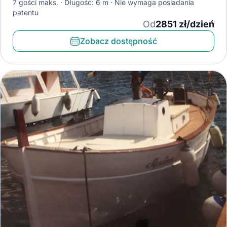
7 gości maks.
Długość: 6 m
Nie wymaga posiadania
patentu
Od
2851 zł/dzień
Zobacz dostępność