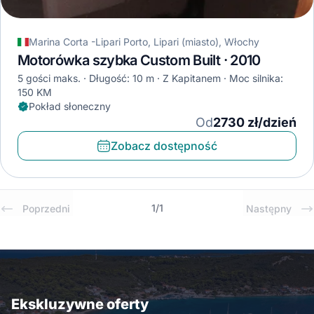
Marina Corta -Lipari Porto, Lipari (miasto), Włochy
Motorówka szybka Custom Built · 2010
5 gości maks.
Długość: 10 m
Z Kapitanem
Moc silnika:
150 KM
Pokład słoneczny
Od
2730 zł/dzień
Zobacz dostępność
1
/
1
Poprzedni
Następny
Ekskluzywne oferty