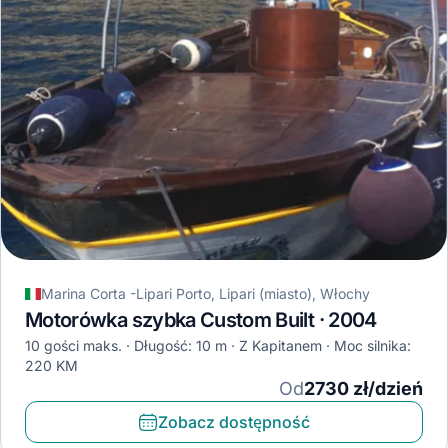
Marina Corta -Lipari Porto, Lipari (miasto), Włochy
Motorówka szybka Custom Built · 2004
10 gości maks.
Długość: 10 m
Z Kapitanem
Moc silnika:
220 KM
Od
2730 zł/dzień
Zobacz dostępność