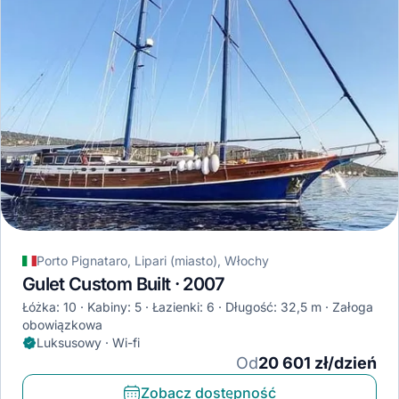
Porto Pignataro, Lipari (miasto), Włochy
Gulet Custom Built · 2007
Łóżka: 10
Kabiny: 5
Łazienki: 6
Długość: 32,5 m
Załoga
obowiązkowa
Luksusowy · Wi-fi
Od
20 601 zł/dzień
Zobacz dostępność