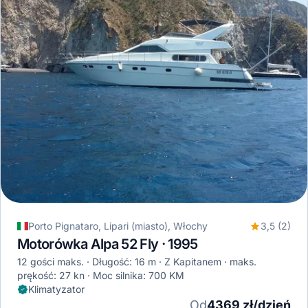
Porto Pignataro, Lipari (miasto), Włochy
3,5 (2)
Motorówka Alpa 52 Fly · 1995
12 gości maks.
Długość: 16 m
Z Kapitanem
maks.
prękość: 27 kn
Moc silnika: 700 KM
Klimatyzator
Od
4369 zł/dzień