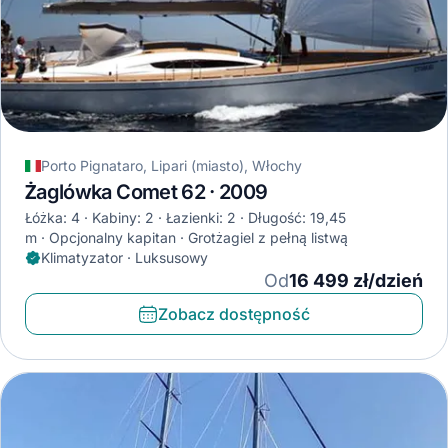
Porto Pignataro, Lipari (miasto), Włochy
Żaglówka Comet 62 · 2009
Łóżka: 4
Kabiny: 2
Łazienki: 2
Długość: 19,45
m
Opcjonalny kapitan
Grotżagiel z pełną listwą
Klimatyzator · Luksusowy
Od
16 499 zł/dzień
Zobacz dostępność