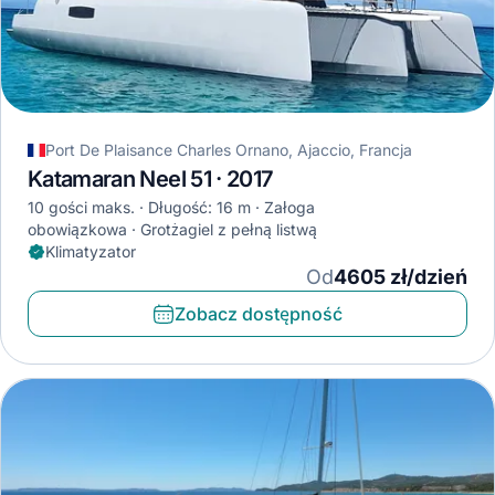
Port De Plaisance Charles Ornano, Ajaccio, Francja
Katamaran Neel 51 · 2017
10 gości maks.
Długość: 16 m
Załoga
obowiązkowa
Grotżagiel z pełną listwą
Klimatyzator
Od
4605 zł/dzień
Zobacz dostępność