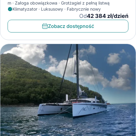
m
Załoga obowiązkowa
Grotżagiel z pełną listwą
Klimatyzator · Luksusowy · Fabrycznie nowy
Od
42 384 zł/dzień
Zobacz dostępność