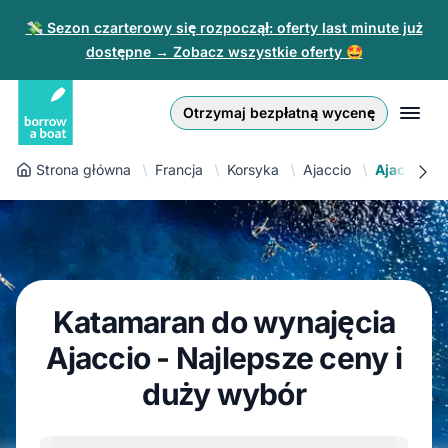
💸 Sezon czarterowy się rozpoczął: oferty last minute już
dostępne → Zobacz wszystkie oferty 🤩
Euro
English (UK)
€
Zaloguj się
Otrzymaj bezpłatną wycenę
GB Pound
English (US)
£
Zarejestruj się
Strona główna
Francja
Korsyka
Ajaccio
Ajaccio K
US Dollar
Deutsch
$
Dla partnerów
Złoty
Nederlands
zł
Pomoc
Italiano
Katamaran do wynajęcia
Español
PL
PLN
Ajaccio - Najlepsze ceny i
zł
Français
duży wybór
Polski