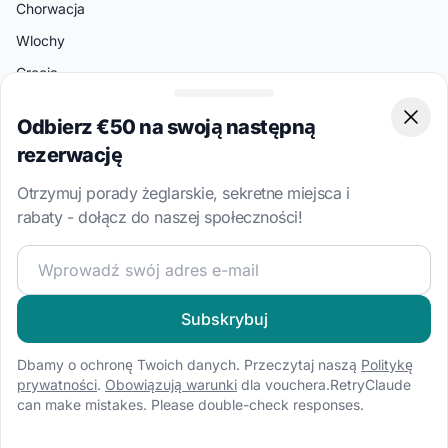
Chorwacja
Wlochy
Grecja
Turcja
Odbierz €50 na swoją następną
Clos
Bahamy
rezerwację
Brytyjskie Wyspy Dziewicze
Otrzymuj porady żeglarskie, sekretne miejsca i
rabaty - dołącz do naszej społeczności!
Popularne Kierunki
Split
Dołącz do naszej społeczności żeglarskiej i otrzymuj eks
Ateny
Amalfi
Subskrybuj
Palermo
Dbamy o ochronę Twoich danych. Przeczytaj naszą
Politykę
Bodrum
prywatności
.
Obowiązują warunki
dla vouchera.RetryClaude
can make mistakes. Please double-check responses.
Miami