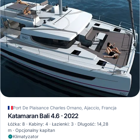
Port De Plaisance Charles Ornano, Ajaccio, Francja
Katamaran Bali 4.6 · 2022
Łóżka: 8
Kabiny: 4
Łazienki: 3
Długość: 14,28
m
Opcjonalny kapitan
Klimatyzator