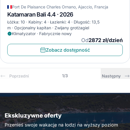
Port De Plaisance Charles Ornano, Ajaccio, Francja
Katamaran Bali 4.4 · 2026
Łóżka: 10
Kabiny: 4
Łazienki: 4
Długość: 13,5
m
Opcjonalny kapitan
Zwijany grotżagiel
Klimatyzator · Fabrycznie nowy
Od
2872 zł/dzień
Zobacz dostępność
1
/
3
Poprzedni
Następny
Ekskluzywne oferty
Przenieś swoje wakacje na łodzi na wyższy poziom