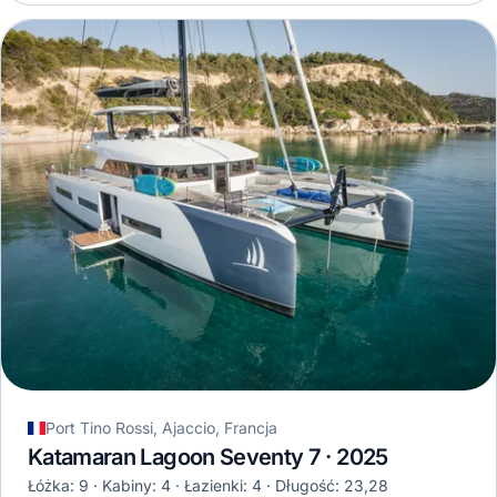
Port Tino Rossi, Ajaccio, Francja
Katamaran Lagoon Seventy 7 · 2025
Łóżka: 9
Kabiny: 4
Łazienki: 4
Długość: 23,28