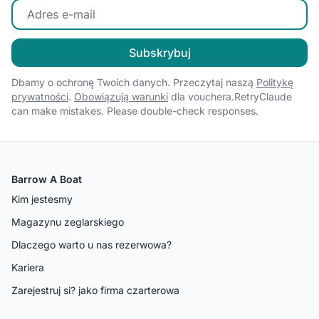
Wprowadź swój adres e-mail
Subskrybuj
Dbamy o ochronę Twoich danych. Przeczytaj naszą
Politykę
prywatności
.
Obowiązują warunki
dla vouchera.RetryClaude
can make mistakes. Please double-check responses.
Barrow A Boat
Kim jestesmy
Magazynu zeglarskiego
Dlaczego warto u nas rezerwowa?
Kariera
Zarejestruj si? jako firma czarterowa