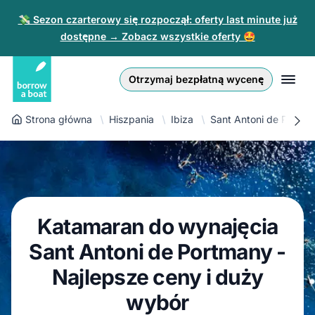
💸 Sezon czarterowy się rozpoczął: oferty last minute już
dostępne → Zobacz wszystkie oferty 🤩
Euro
English (UK)
€
Zaloguj się
Otrzymaj bezpłatną wycenę
GB Pound
English (US)
£
Zarejestruj się
Strona główna
Hiszpania
Ibiza
Sant Antoni de Portm
US Dollar
Deutsch
$
Dla partnerów
Złoty
Nederlands
zł
Pomoc
Italiano
Katamaran do wynajęcia
Español
PL
PLN
Sant Antoni de Portmany -
zł
Français
Najlepsze ceny i duży
wybór
Polski