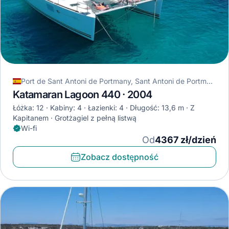
Port de Sant Antoni de Portmany, Sant Antoni de Portmany, Hiszpania
Katamaran Lagoon 440 · 2004
Łóżka: 12
Kabiny: 4
Łazienki: 4
Długość: 13,6 m
Z
Kapitanem
Grotżagiel z pełną listwą
Wi-fi
Od
4367 zł/dzień
Zobacz dostępność