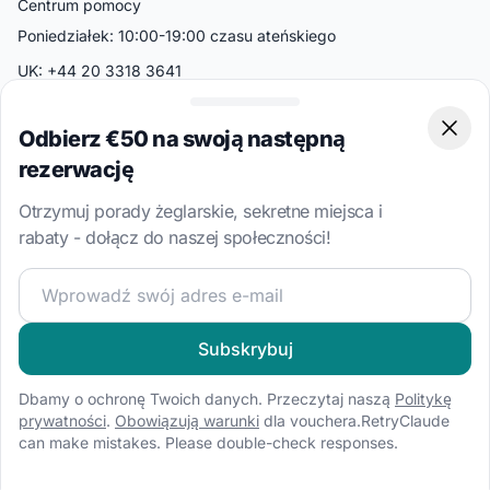
Centrum pomocy
Poniedziałek: 10:00-19:00 czasu ateńskiego
UK: +44 20 3318 3641
BAB GER GmbH
Jägerstraße 54-55
Odbierz €50 na swoją następną
Clos
10117 Berlin
rezerwację
Niemcy
Otrzymuj porady żeglarskie, sekretne miejsca i
Popularne Kraje
rabaty - dołącz do naszej społeczności!
Chorwacja
Dołącz do naszej społeczności żeglarskiej i otrzymuj eks
Wlochy
Grecja
Subskrybuj
Turcja
Dbamy o ochronę Twoich danych. Przeczytaj naszą
Politykę
Bahamy
prywatności
.
Obowiązują warunki
dla vouchera.RetryClaude
Brytyjskie Wyspy Dziewicze
can make mistakes. Please double-check responses.