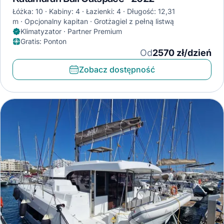
Łóżka: 10
Kabiny: 4
Łazienki: 4
Długość: 12,31
m
Opcjonalny kapitan
Grotżagiel z pełną listwą
Klimatyzator · Partner Premium
Gratis
:
Ponton
Od
2570 zł/dzień
Zobacz dostępność