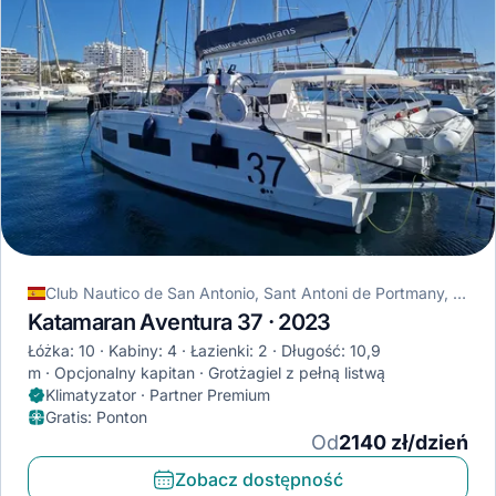
Club Nautico de San Antonio, Sant Antoni de Portmany, Hiszpania
Katamaran Aventura 37 · 2023
Łóżka: 10
Kabiny: 4
Łazienki: 2
Długość: 10,9
m
Opcjonalny kapitan
Grotżagiel z pełną listwą
Klimatyzator · Partner Premium
Gratis
:
Ponton
Od
2140 zł/dzień
Zobacz dostępność