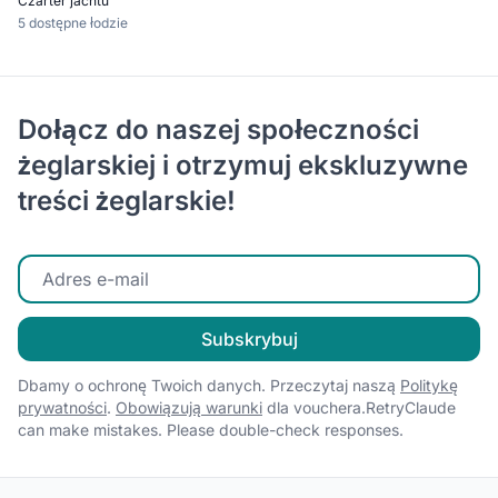
Czarter jachtu
5 dostępne łodzie
Dołącz do naszej społeczności
żeglarskiej i otrzymuj ekskluzywne
treści żeglarskie!
Wprowadź swój adres e-mail
Subskrybuj
Dbamy o ochronę Twoich danych. Przeczytaj naszą
Politykę
prywatności
.
Obowiązują warunki
dla vouchera.RetryClaude
can make mistakes. Please double-check responses.