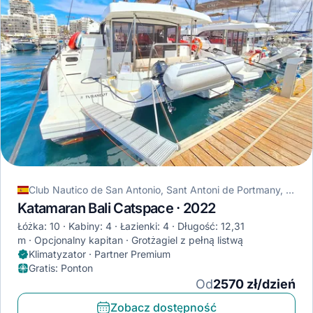
Club Nautico de San Antonio, Sant Antoni de Portmany, Hiszpania
Katamaran Bali Catspace · 2022
Łóżka: 10
Kabiny: 4
Łazienki: 4
Długość: 12,31
m
Opcjonalny kapitan
Grotżagiel z pełną listwą
Klimatyzator · Partner Premium
Gratis
:
Ponton
Od
2570 zł/dzień
Zobacz dostępność