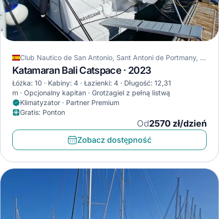
Club Nautico de San Antonio, Sant Antoni de Portmany, Hiszpania
Katamaran Bali Catspace · 2023
Łóżka: 10
Kabiny: 4
Łazienki: 4
Długość: 12,31
m
Opcjonalny kapitan
Grotżagiel z pełną listwą
Klimatyzator · Partner Premium
Gratis
:
Ponton
Od
2570 zł/dzień
Zobacz dostępność