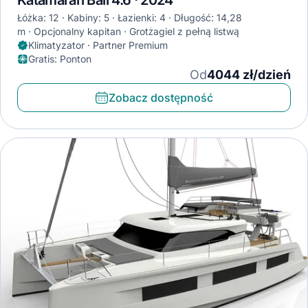
Katamaran Bali 4.6 · 2024
Łóżka: 12
Kabiny: 5
Łazienki: 4
Długość: 14,28
m
Opcjonalny kapitan
Grotżagiel z pełną listwą
Klimatyzator · Partner Premium
Gratis
:
Ponton
Od
4044 zł/dzień
Zobacz dostępność