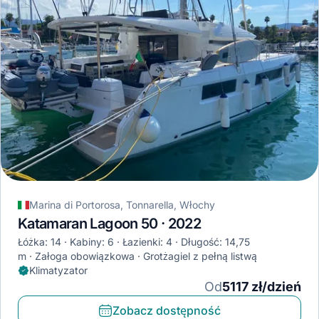
Marina di Portorosa, Tonnarella, Włochy
Katamaran Lagoon 50 · 2022
Łóżka: 14
Kabiny: 6
Łazienki: 4
Długość: 14,75
m
Załoga obowiązkowa
Grotżagiel z pełną listwą
Klimatyzator
Od
5117 zł/dzień
Zobacz dostępność