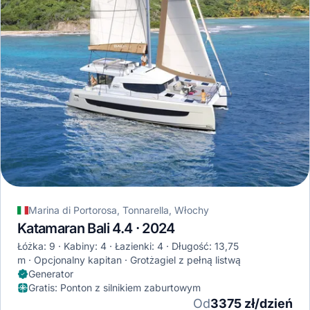
Marina di Portorosa, Tonnarella, Włochy
Katamaran Bali 4.4 · 2024
Łóżka: 9
Kabiny: 4
Łazienki: 4
Długość: 13,75
m
Opcjonalny kapitan
Grotżagiel z pełną listwą
Generator
Gratis
:
Ponton z silnikiem zaburtowym
Od
3375 zł/dzień