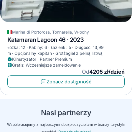
Marina di Portorosa, Tonnarella, Włochy
Katamaran Lagoon 46 · 2023
Łóżka: 12
Kabiny: 6
Łazienki: 5
Długość: 13,99
m
Opcjonalny kapitan
Grotżagiel z pełną listwą
Klimatyzator · Partner Premium
Gratis
:
Wcześniejsze zameldowanie
Od
4205 zł/dzień
Zobacz dostępność
Nasi partnerzy
Współpracujemy z najlepszymi ubezpieczycielami w branży turystyki