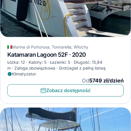
Marina di Portorosa, Tonnarella, Włochy
Katamaran Lagoon 52F · 2020
Łóżka: 12
Kabiny: 5
Łazienki: 5
Długość: 15,84
m
Załoga obowiązkowa
Grotżagiel z pełną listwą
Klimatyzator
Od
5749 zł/dzień
Zobacz dostępność