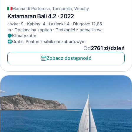
Marina di Portorosa, Tonnarella, Włochy
Katamaran Bali 4.2 · 2022
Łóżka: 9
Kabiny: 4
Łazienki: 4
Długość: 12,85
m
Opcjonalny kapitan
Grotżagiel z pełną listwą
Klimatyzator
Gratis
:
Ponton z silnikiem zaburtowym
Od
2761 zł/dzień
Zobacz dostępność