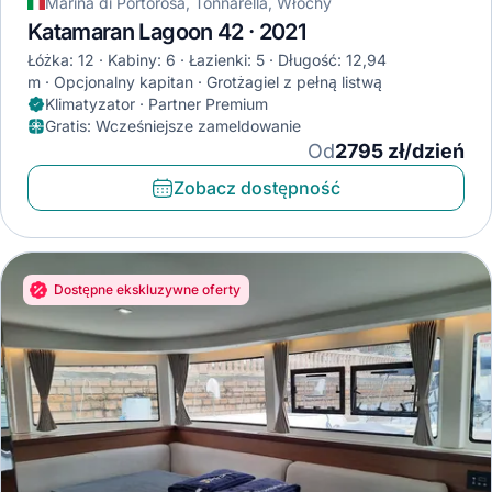
Marina di Portorosa, Tonnarella, Włochy
Katamaran Lagoon 42 · 2021
Łóżka: 12
Kabiny: 6
Łazienki: 5
Długość: 12,94
m
Opcjonalny kapitan
Grotżagiel z pełną listwą
Klimatyzator · Partner Premium
Gratis
:
Wcześniejsze zameldowanie
Od
2795 zł/dzień
Zobacz dostępność
Dostępne ekskluzywne oferty