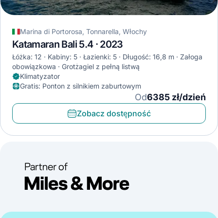
Marina di Portorosa, Tonnarella, Włochy
Katamaran Bali 5.4 · 2023
Łóżka: 12
Kabiny: 5
Łazienki: 5
Długość: 16,8 m
Załoga
obowiązkowa
Grotżagiel z pełną listwą
Klimatyzator
Gratis
:
Ponton z silnikiem zaburtowym
Od
6385 zł/dzień
Zobacz dostępność