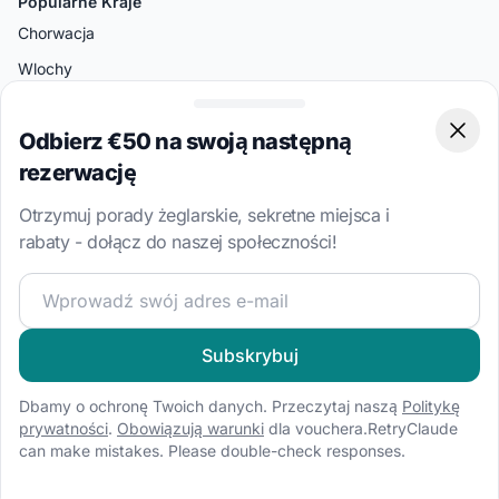
Popularne Kraje
Chorwacja
Wlochy
Grecja
Odbierz €50 na swoją następną
Turcja
Clos
rezerwację
Bahamy
Brytyjskie Wyspy Dziewicze
Otrzymuj porady żeglarskie, sekretne miejsca i
rabaty - dołącz do naszej społeczności!
Popularne Kierunki
Dołącz do naszej społeczności żeglarskiej i otrzymuj eks
Split
Ateny
Subskrybuj
Amalfi
Dbamy o ochronę Twoich danych. Przeczytaj naszą
Politykę
Palermo
prywatności
.
Obowiązują warunki
dla vouchera.RetryClaude
Bodrum
can make mistakes. Please double-check responses.
Miami