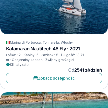
Marina di Portorosa, Tonnarella, Włochy
Katamaran Nautitech 46 Fly · 2021
Łóżka: 12
Kabiny: 6
Łazienki: 5
Długość: 13,71
m
Opcjonalny kapitan
Zwijany grotżagiel
Klimatyzator
Od
2541 zł/dzień
Zobacz dostępność