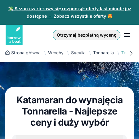
💸 Sezon czarterowy się rozpoczął: oferty last minute już
dostępne → Zobacz wszystkie oferty 🤩
Euro
English (UK)
€
Zaloguj się
Otrzymaj bezpłatną wycenę
GB Pound
English (US)
£
Zarejestruj się
Strona główna
Włochy
Sycylia
Tonnarella
Tonnare
US Dollar
Deutsch
$
Dla partnerów
Złoty
Nederlands
zł
Pomoc
Italiano
Katamaran do wynajęcia
Español
PL
PLN
Tonnarella - Najlepsze
zł
Français
ceny i duży wybór
Polski