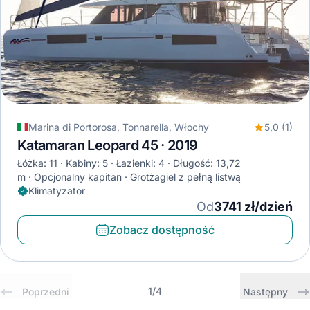
Marina di Portorosa, Tonnarella, Włochy
5,0 (1)
Katamaran Leopard 45 · 2019
Łóżka: 11
Kabiny: 5
Łazienki: 4
Długość: 13,72
m
Opcjonalny kapitan
Grotżagiel z pełną listwą
Klimatyzator
Od
3741 zł/dzień
Zobacz dostępność
1
/
4
Poprzedni
Następny