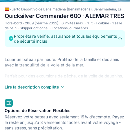
Puerto Deportivo de Benalmádena (Benalmádena), Benalmádena, Espagne
Quicksilver Commander 600 · ALEMAR TRES
Hors-bord
2009 (réarmé 2022)
6 invités max.
1 lit
1 cabine
1 salle
de bain
Skipper optionnel
Locations journalières
Propriétaire vérifié, assurance et tous les équipements
de sécurité inclus
Louer un bateau par heure. Profitez de la famille et des amis
avec la tranquillité de la voile et de la mer.
Parfait pour des excursions de pêche, de la voile de dauphins,
des sports nautiques ou profiter des magnifiques soirées soleil
admirant la côte du soleil.
Lire la description complète
Quicksilver de 6 mètres de longueur avec un moteur Mercury
highlights
de 115 cv et une capacité pour 6 personnes.
Options de Réservation Flexibles
PRIX IMPROVÉS.
Réservez votre bateau avec seulement 15% d'acompte. Payez
le reste en jusqu'à 3 versements faciles avant votre voyage -
** Vous avez besoin d'un titre de navigation de base, mais
sans stress, sans précipitation.