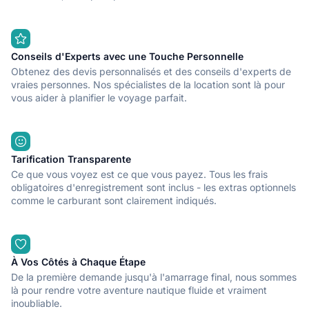
vous l'avez, appelez-nous et nous expliquons comment
l'obtenir.
Mercury F115 cv, radio USB Bluetooth avec haut-parleurs
Conseils d'Experts avec une Touche Personnelle
externes, sonde GPS, escalier de bain, solarium avec sièges
Obtenez des devis personnalisés et des conseils d'experts de
rembourrés, pompe d'assèchement, casque auto-emptif, Bimini
vraies personnes. Nos spécialistes de la location sont là pour
toldo, Cañeros, ancrage, table d'étrave polyvalente, vide
vous aider à planifier le voyage parfait.
automatique pour tambour de glace et de boisson,
Assurance responsabilité civile et responsabilité des
équipages.
Tarification Transparente
Équipement de sécurité requis par la réglementation en
Ce que vous voyez est ce que vous payez. Tous les frais
vigueur.
obligatoires d'enregistrement sont inclus - les extras optionnels
comme le carburant sont clairement indiqués.
Dépôt obligatoire, amarrage léger et eau au port de base
inclus, y compris le nettoyage.
Parking privé à l'intérieur du port inclus
À Vos Côtés à Chaque Étape
De la première demande jusqu'à l'amarrage final, nous sommes
Nous effectuons un service personnalisé d'enregistrement et
là pour rendre votre aventure nautique fluide et vraiment
de départ comprenant la réception du client à l'entrée du
inoubliable.
parking privé du port (parking gratuit), le départ de l'amarrage