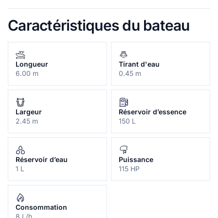
par notre personnel qualifié, qui laissera le client au quai du
capitaine où vous pourrez profiter de la navigation en plein
Caractéristiques du bateau
mer, alors la même procédure sera effectuée inversement étant
le
Notre entreprise se caractérise par le bon traitement avec le
client, d'une manière familière et professionnelle.
Longueur
Tirant d'eau
6.00 m
0.45 m
Largeur
Réservoir d’essence
2.45 m
150 L
Réservoir d’eau
Puissance
1 L
115 HP
Consommation
8 L/h