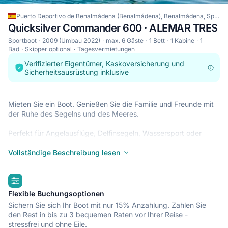
Puerto Deportivo de Benalmádena (Benalmádena), Benalmádena, Spanien
Quicksilver Commander 600 · ALEMAR TRES
Sportboot
2009 (Umbau 2022)
max. 6 Gäste
1 Bett
1 Kabine
1
Bad
Skipper optional
Tagesvermietungen
Verifizierter Eigentümer, Kaskoversicherung und
Sicherheitsausrüstung inklusive
Mieten Sie ein Boot. Genießen Sie die Familie und Freunde mit
der Ruhe des Segelns und des Meeres.
Perfekt für Angelausflüge, Delfinsegeln, Wassersport oder
genießen Sie die wunderschönen Sonnenabende, die die Küste
der Sonne bewundern.
Vollständige Beschreibung lesen
Quicksilver von 6 Metern Länge mit einem Quecksilbermotor
highlights
von 115 cv und einer Kapazität für 6 Personen.
Flexible Buchungsoptionen
VERBESSERTE PREISE
Sichern Sie sich Ihr Boot mit nur 15% Anzahlung. Zahlen Sie
den Rest in bis zu 3 bequemen Raten vor Ihrer Reise -
** Sie benötigen den grundlegenden Navigationstitel, aber Sie
stressfrei und ohne Eile.