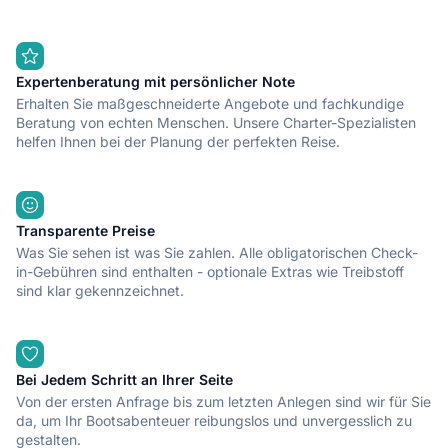
haben ihn, rufen Sie uns an und wir erklären, wie man ihn
bekommt.
Mercury F115 cv Motor, Bluetooth USB Radio mit externen
Expertenberatung mit persönlicher Note
Lautsprechern, GPS-Sonde, Badtreppe, Solarium mit
Erhalten Sie maßgeschneiderte Angebote und fachkundige
gepolsterten Sitzen, Bilgenpumpe, selbstentleerender Helm,
Beratung von echten Menschen. Unsere Charter-Spezialisten
Bimini toldo, Cañeros, Verankerung, Mehrzweckbuchtisch,
helfen Ihnen bei der Planung der perfekten Reise.
Selbstentleerung für Eis- und Getränketrommel,
Haftpflicht- und Besatzungshaftpflichtversicherung.
Transparente Preise
Sicherheitsausrüstung, die nach den geltenden Vorschriften
erforderlich ist.
Was Sie sehen ist was Sie zahlen. Alle obligatorischen Check-
in-Gebühren sind enthalten - optionale Extras wie Treibstoff
Obligatorische Ablagerung, leichter Anlegeplatz und Wasser
sind klar gekennzeichnet.
am Basishafen inbegriffen, einschließlich Reinigung.
Private Parkplätze im Hafen inbegriffen.
Bei Jedem Schritt an Ihrer Seite
Wir führen einen persönlichen Check-in- und Check-out-
Von der ersten Anfrage bis zum letzten Anlegen sind wir für Sie
Service durch, der aus der Rezeption des Kunden am Eingang
da, um Ihr Bootsabenteuer reibungslos und unvergesslich zu
des privaten Parkplatzes des Hafens (kostenloser Parkplatz)
gestalten.
besteht, der Abfahrt des Festmachers durch unser