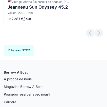
Vintage Marina (Oxnard), Los Angeles, États-Unis
Jeanneau Sun Odyssey 45.2
Voilier · 2002 · 15m
2 287 €/jour
De
Previous 
Next
ID bateau
:
37174
Borrow A Boat
À propos de nous
Magazine Borrow A Boat
Pourquoi réserver avec nous?
Carrière