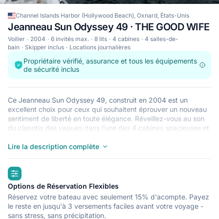
Channel Islands Harbor (Hollywood Beach), Oxnard, États-Unis
Jeanneau Sun Odyssey 49 · THE GOOD WIFE
Voilier
2004
6 invités max.
8 lits
4 cabines
4 salles-de-
bain
Skipper inclus
Locations journalières
Propriétaire vérifié, assurance et tous les équipements
de sécurité inclus
Ce Jeanneau Sun Odyssey 49, construit en 2004 est un
excellent choix pour ceux qui souhaitent éprouver un nouveau
sentiment de liberté en toute élégance. Réveillez-vous au son
du clapotis des vagues dans l’une des 4 cabines spacieuses et
modernes du Jeanneau Sun Odyssey 49. Pouvant accueillir
jusqu’à 6 personnes, ce voilier est parfait pour naviguer avec
Lire la description complète
des amis et en famille. Le Jeanneau Sun Odyssey 49 est situé
à Channel Islands Harbor (Hollywood Beach), Oxnard, un point
highlights
de départ idéal pour explorer États-Unis en bateau. Bonne
navigation !
Options de Réservation Flexibles
Réservez votre bateau avec seulement 15% d'acompte. Payez
le reste en jusqu'à 3 versements faciles avant votre voyage -
sans stress, sans précipitation.