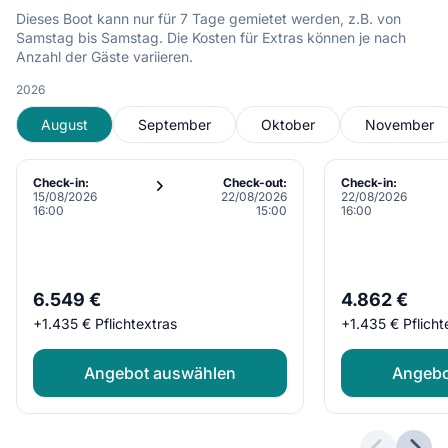
Dieses Boot kann nur für 7 Tage gemietet werden, z.B. von
Samstag bis Samstag. Die Kosten für Extras können je nach
Anzahl der Gäste variieren.
2026
August
September
Oktober
November
Check-in:
Check-out:
Check-in:
15/08/2026
22/08/2026
22/08/2026
16:00
15:00
16:00
6.549 €
4.862 €
+
1.435 €
Pflichtextras
+
1.435 €
Pflicht
Angebot auswählen
Angebo