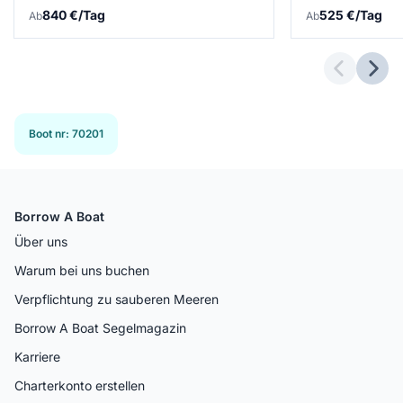
840 €/Tag
525 €/Tag
Ab
Ab
Previous 
Next
Boot nr
:
70201
Borrow A Boat
Über uns
Warum bei uns buchen
Verpflichtung zu sauberen Meeren
Borrow A Boat Segelmagazin
Karriere
Charterkonto erstellen