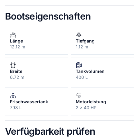
Bootseigenschaften
Länge
Tiefgang
12.12 m
1.12 m
Breite
Tankvolumen
6.72 m
400 L
Frischwassertank
Motorleistung
798 L
2 x 40 HP
Verfügbarkeit prüfen