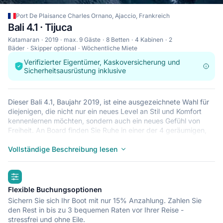
Port De Plaisance Charles Ornano, Ajaccio, Frankreich
Bali 4.1 · Tijuca
Katamaran
2019
max. 9 Gäste
8 Betten
4 Kabinen
2
Bäder
Skipper optional
Wöchentliche Miete
Verifizierter Eigentümer, Kaskoversicherung und
Sicherheitsausrüstung inklusive
Dieser Bali 4.1, Baujahr 2019, ist eine ausgezeichnete Wahl für
diejenigen, die nicht nur ein neues Level an Stil und Komfort
kennenlernen möchten, sondern auch ein neues Gefühl von
Freiheit. An Board finden Sie Ruhe in einer der 4 geräumigen,
modernen Kabinen und werden morgens von den Wellen
geweckt. Dieser Katamaran bietet Platz für bis zu 9 Gäste und
Vollständige Beschreibung lesen
eignet sich deshalb perfekt für eine Yachtcharter mit Familien,
mit großen Gruppen oder für die Feier eines besonderen
highlights
Events. Wie alle 4.1-Katamarane bietet auch dieses Boot ein
großes Deck, auf dem Sie während der Reise entspannen
Flexible Buchungsoptionen
können. Er liegt in Port De Plaisance Charles Ornano, Ajaccio:
Sichern Sie sich Ihr Boot mit nur 15% Anzahlung. Zahlen Sie
ein guter Startpunkt, um von dort Frankreich mit dem Boot zu
den Rest in bis zu 3 bequemen Raten vor Ihrer Reise -
erkunden. Was immer Sie nun noch an Land halten mag –
stressfrei und ohne Eile.