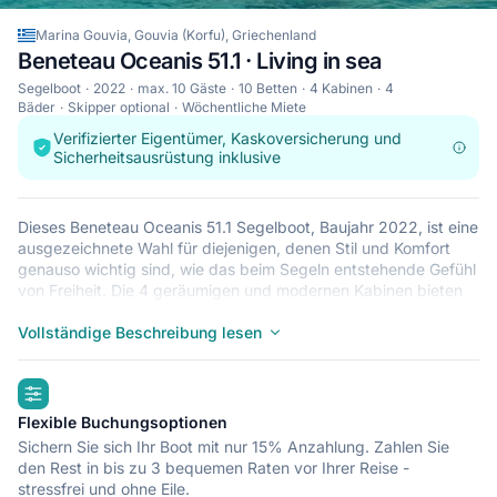
Marina Gouvia, Gouvia (Korfu), Griechenland
Beneteau Oceanis 51.1 · Living in sea
Segelboot
2022
max. 10 Gäste
10 Betten
4 Kabinen
4
Bäder
Skipper optional
Wöchentliche Miete
Verifizierter Eigentümer, Kaskoversicherung und
Sicherheitsausrüstung inklusive
Dieses Beneteau Oceanis 51.1 Segelboot, Baujahr 2022, ist eine
ausgezeichnete Wahl für diejenigen, denen Stil und Komfort
genauso wichtig sind, wie das beim Segeln entstehende Gefühl
von Freiheit. Die 4 geräumigen und modernen Kabinen bieten
Rückzugs- und Schlafmöglichkeiten um Ruhe zu finden oder
den Wellen zu lauschen. Dieses Segelboot bietet Platz für bis
Vollständige Beschreibung lesen
zu 10 Gäste und ist deshalb ideal, um mit
Freundinnen/Freunden und Familie zu segeln. Die Beneteau
highlights
Oceanis 51.1 liegt in Marina Gouvia, Gouvia (Korfu): ein guter
Startpunkt, um von dort Griechenland mit dem Boot zu
Flexible Buchungsoptionen
erkunden. Nun entscheiden Sie, was Sie noch aufhält – dieses
Sichern Sie sich Ihr Boot mit nur 15% Anzahlung. Zahlen Sie
Boot sicherlich nicht!
den Rest in bis zu 3 bequemen Raten vor Ihrer Reise -
stressfrei und ohne Eile.