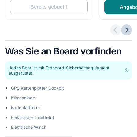
Bereits gebucht
Angebo
Vorherig
Näch
Was Sie an Board vorfinden
Jedes Boot ist mit Standard-Sicherheitsequipment
ausgerüstet.
GPS Kartenplotter Cockpit
Klimaanlage
Badeplattform
Elektrische Toilette(n)
Elektrische Winch