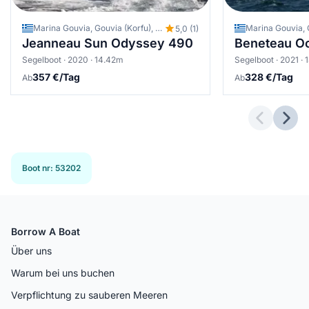
Marina Gouvia, Gouvia (Korfu), Griechenland
5,0 (1)
Jeanneau Sun Odyssey 490
Beneteau Oc
Segelboot · 2020 · 14.42m
Segelboot · 2021 · 
357 €/Tag
328 €/Tag
Ab
Ab
Previous 
Next
Boot nr
:
53202
Borrow A Boat
Über uns
Warum bei uns buchen
Verpflichtung zu sauberen Meeren