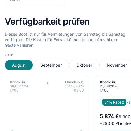
Verfügbarkeit prüfen
Dieses Boot ist nur für Vermietungen von Samstag bis Samstag
verfügbar. Die Kosten für Extras können je nach Anzahl der
Gäste variieren.
2026
August
September
Oktober
November
Check-in:
Check-out:
Check-in:
08/08/2026
15/08/2026
15/08/2026
17:00
09:00
17:00
34% Rabatt
Pa
5.874 €
8.900
+
290 €
Pflichte