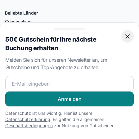
Beliebte Länder
Griechenland
Kroatien
50€ Gutschein für Ihre nächste
Clos
Italien
Buchung erhalten
Türkei
Melden Sie sich für unseren Newsletter an, um
Britische Jungferninseln
Gutscheine und Top-Angebote zu erhalten.
Bahamas
Werden Sie Teil unserer Segelcommunity und erhalten Sie
Beliebte Ziele
Split
Anmelden
Athen
Datenschutz ist uns wichtig. Hier ist unsere
Miami
Datenschutzerklärung
. Es gelten die allgemeinen
Geschäftsbedingungen
zur Nutzung von Gutscheinen.
Palermo
Bodrum