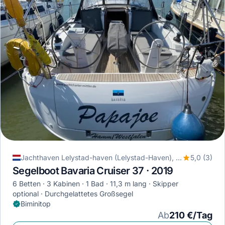
Jachthaven Lelystad-haven (Lelystad-Haven), Lelystad, Niederlande
5,0 (3)
Segelboot Bavaria Cruiser 37 · 2019
6 Betten
3 Kabinen
1 Bad
11,3 m lang
Skipper
optional
Durchgelattetes Großsegel
Biminitop
Ab
210 €/Tag