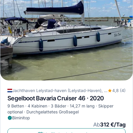
Jachthaven Lelystad-haven (Lelystad-Haven), Lelystad, Niederlande
4,8 (4)
Segelboot Bavaria Cruiser 46 · 2020
9 Betten
4 Kabinen
3 Bäder
14,27 m lang
Skipper
optional
Durchgelattetes Großsegel
Biminitop
Ab
312 €/Tag