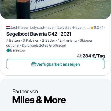
Jachthaven Lelystad-haven (Lelystad-Haven), Lelystad, Niederlande
5,0 (4)
Segelboot Bavaria C42 · 2021
7 Betten
3 Kabinen
2 Bäder
12,4 m lang
Skipper
optional
Durchgelattetes Großsegel
Biminitop
Ab
284 €/Tag
Verfügbarkeit anzeigen