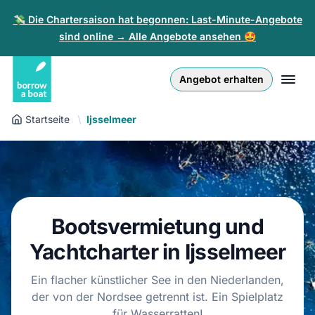
💸 Die Chartersaison hat begonnen: Last-Minute-Angebote
sind online → Alle Angebote ansehen 🤩
Euro
English (UK)
€
Anmelden
Angebot erhalten
GB Pound
English (US)
£
Registrieren
Startseite
Ijsselmeer
US Dollar
Deutsch
$
Für Partner
Złoty
Nederlands
zł
Hilfe
Italiano
Bootsvermietung und
Español
DE
EUR
Yachtcharter in Ijsselmeer
€
Français
Ein flacher künstlicher See in den Niederlanden,
der von der Nordsee getrennt ist. Ein Spielplatz
Polski
für Wasserratten!