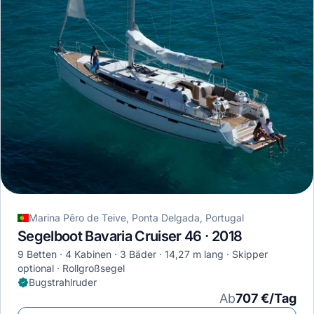
Marina Pêro de Teive, Ponta Delgada, Portugal
Segelboot Bavaria Cruiser 46 · 2018
9 Betten
4 Kabinen
3 Bäder
14,27 m lang
Skipper
optional
Rollgroßsegel
Bugstrahlruder
Ab
707 €/Tag