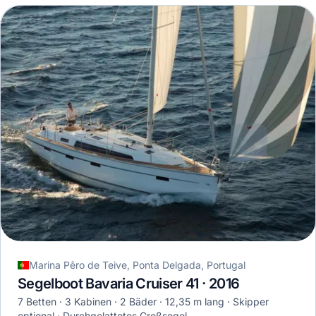
Marina Pêro de Teive, Ponta Delgada, Portugal
Segelboot Bavaria Cruiser 41 · 2016
7 Betten
3 Kabinen
2 Bäder
12,35 m lang
Skipper
optional
Durchgelattetes Großsegel