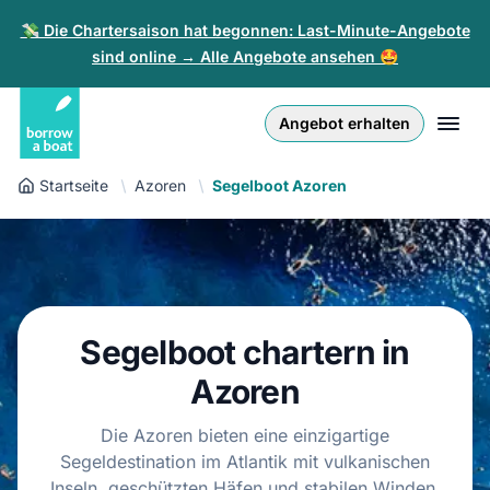
💸 Die Chartersaison hat begonnen: Last-Minute-Angebote
sind online → Alle Angebote ansehen 🤩
Euro
English (UK)
€
Anmelden
Angebot erhalten
GB Pound
English (US)
£
Registrieren
Startseite
Azoren
Segelboot Azoren
US Dollar
Deutsch
$
Für Partner
Złoty
Nederlands
zł
Hilfe
Italiano
Segelboot chartern in
Español
DE
EUR
€
Azoren
Français
Die Azoren bieten eine einzigartige
Segeldestination im Atlantik mit vulkanischen
Polski
Inseln, geschützten Häfen und stabilen Winden.