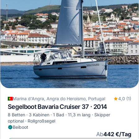
Marina d'Angra, Angra do Heroísmo, Portugal
4,0 (1)
Segelboot Bavaria Cruiser 37 · 2014
8 Betten
3 Kabinen
1 Bad
11,3 m lang
Skipper
optional
Rollgroßsegel
Beiboot
Ab
442 €/Tag