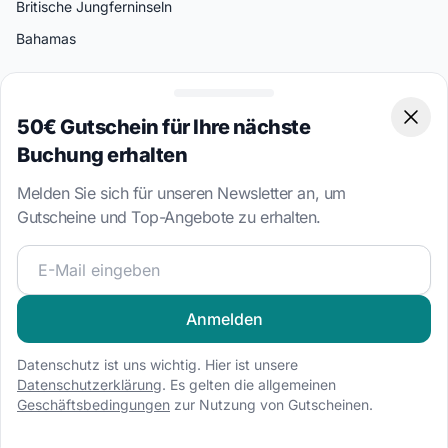
Britische Jungferninseln
Bahamas
Beliebte Ziele
Split
50€ Gutschein für Ihre nächste
Clos
Buchung erhalten
Athen
Miami
Melden Sie sich für unseren Newsletter an, um
Gutscheine und Top-Angebote zu erhalten.
Palermo
Bodrum
Werden Sie Teil unserer Segelcommunity und erhalten Sie
Amalfi
Anmelden
Bootstypen
Datenschutz ist uns wichtig. Hier ist unsere
Segelboot Charter
Datenschutzerklärung
. Es gelten die allgemeinen
Katamaran Charter
Geschäftsbedingungen
zur Nutzung von Gutscheinen.
Motorboot Charter