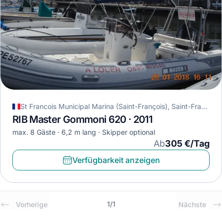
St Francois Municipal Marina (Saint-François), Saint-François, Guadeloupe
RIB Master Gommoni 620 · 2011
max. 8 Gäste
6,2 m lang
Skipper optional
Ab
305 €/Tag
Verfügbarkeit anzeigen
1
/
1
Vorherige
Nächste