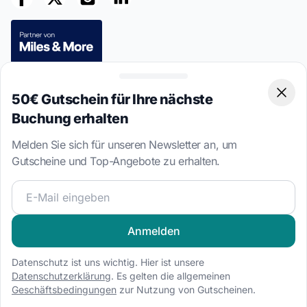
Sichere Zahlungen
50€ Gutschein für Ihre nächste
Clos
Buchung erhalten
Melden Sie sich für unseren Newsletter an, um
Gutscheine und Top-Angebote zu erhalten.
This site is protected by reCAPTCHA
Privacy Policy
and
Terms of
Service
apply.
Werden Sie Teil unserer Segelcommunity und erhalten Sie
4.7 · 8,533 verifizierte Kundenbewertungen
Anmelden
Sprache
Datenschutz ist uns wichtig. Hier ist unsere
EN
EN-US
NL
IT
ES
FR
PL
Datenschutzerklärung
. Es gelten die allgemeinen
Geschäftsbedingungen
zur Nutzung von Gutscheinen.