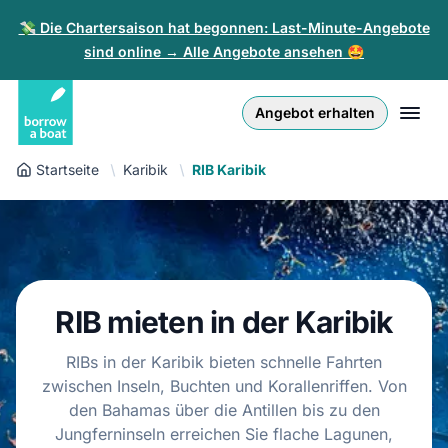
💸 Die Chartersaison hat begonnen: Last-Minute-Angebote
sind online → Alle Angebote ansehen 🤩
Euro
English (UK)
€
Anmelden
Angebot erhalten
GB Pound
English (US)
£
Registrieren
Startseite
Karibik
RIB Karibik
US Dollar
Deutsch
$
Für Partner
Złoty
Nederlands
zł
Hilfe
Italiano
RIB mieten in der Karibik
Español
DE
EUR
€
RIBs in der Karibik bieten schnelle Fahrten
Français
zwischen Inseln, Buchten und Korallenriffen. Von
den Bahamas über die Antillen bis zu den
Polski
Jungferninseln erreichen Sie flache Lagunen,