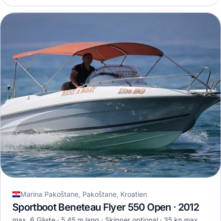
Marina Pakoštane, Pakoštane, Kroatien
Sportboot Beneteau Flyer 550 Open · 2012
max. 6 Gäste
5,45 m lang
Skipper optional
35 kn max