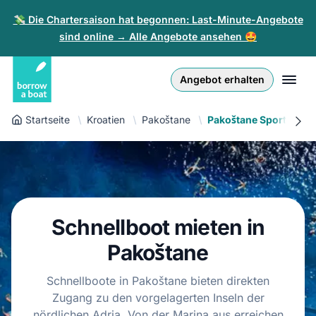
💸 Die Chartersaison hat begonnen: Last-Minute-Angebote
sind online → Alle Angebote ansehen 🤩
Euro
English (UK)
€
Anmelden
Angebot erhalten
GB Pound
English (US)
£
Registrieren
Startseite
Kroatien
Pakoštane
Pakoštane Sportboot
US Dollar
Deutsch
$
Für Partner
Złoty
Nederlands
zł
Hilfe
Italiano
Schnellboot mieten in
Español
DE
EUR
€
Pakoštane
Français
Schnellboote in Pakoštane bieten direkten
Zugang zu den vorgelagerten Inseln der
Polski
nördlichen Adria. Von der Marina aus erreichen