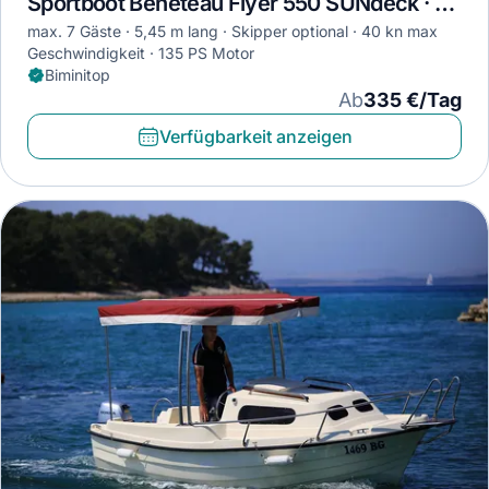
Sportboot Beneteau Flyer 550 SUNdeck · 2016
max. 7 Gäste
5,45 m lang
Skipper optional
40 kn max
Geschwindigkeit
135 PS Motor
Biminitop
Ab
335 €/Tag
Verfügbarkeit anzeigen