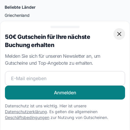
Beliebte Länder
Griechenland
Kroatien
Italien
50€ Gutschein für Ihre nächste
Clos
Türkei
Buchung erhalten
Britische Jungferninseln
Melden Sie sich für unseren Newsletter an, um
Bahamas
Gutscheine und Top-Angebote zu erhalten.
Werden Sie Teil unserer Segelcommunity und erhalten Sie
Beliebte Ziele
Split
Anmelden
Athen
Miami
Datenschutz ist uns wichtig. Hier ist unsere
Datenschutzerklärung
. Es gelten die allgemeinen
Palermo
Geschäftsbedingungen
zur Nutzung von Gutscheinen.
Bodrum