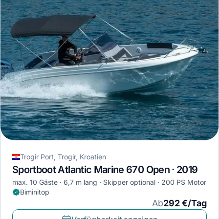
Trogir Port, Trogir, Kroatien
Sportboot Atlantic Marine 670 Open · 2019
max. 10 Gäste
6,7 m lang
Skipper optional
200 PS Motor
Biminitop
Ab
292 €/Tag