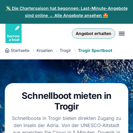
💸 Die Chartersaison hat begonnen: Last-Minute-Angebote
sind online → Alle Angebote ansehen 🤩
Euro
English (UK)
€
Anmelden
Angebot erhalten
GB Pound
English (US)
£
Registrieren
Startseite
Kroatien
Trogir
Trogir Sportboot
US Dollar
Deutsch
$
Für Partner
Złoty
Nederlands
zł
Hilfe
Italiano
Schnellboot mieten in
Español
DE
EUR
€
Trogir
Français
Schnellboote in Trogir bieten direkten Zugang zu
den Inseln der Adria. Von der UNESCO-Altstadt
Polski
aus erreichen Sie Ciovo in 5 Minuten, Drvenik in