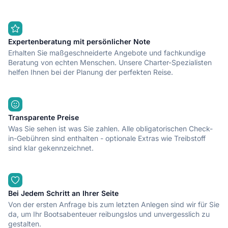
Das Verhältnis von Qualität zu Preis und Leistung ist eines der
besten Boote in der Bucht.
Wenn Sie einen höheren Abschluss oder eine Lizenz haben,
Expertenberatung mit persönlicher Note
kann das Boot ohne Skipper gemietet werden.
Erhalten Sie maßgeschneiderte Angebote und fachkundige
Beratung von echten Menschen. Unsere Charter-Spezialisten
Wenn Sie die Küste von Ibiza nicht kennen, geben wir Ihnen am
helfen Ihnen bei der Planung der perfekten Reise.
Tag der Anmietung eine Navigationskarte und erklären Ihnen,
wie Sie zu den schönsten Orten gelangen. Sie werden Strände
ohne Straßenzugang und Pools mit kristallklarem Wasser
entdecken.
Transparente Preise
Probieren Sie es aus, es wird ein anderer Tag als in Ihrem
Was Sie sehen ist was Sie zahlen. Alle obligatorischen Check-
Urlaub sein.
in-Gebühren sind enthalten - optionale Extras wie Treibstoff
sind klar gekennzeichnet.
Es ist für einen ganzen Tag und einen halben Tag reserviert.
Sonderangebote für mehr als einen Segeltag.
Bei Jedem Schritt an Ihrer Seite
Von der ersten Anfrage bis zum letzten Anlegen sind wir für Sie
da, um Ihr Bootsabenteuer reibungslos und unvergesslich zu
gestalten.