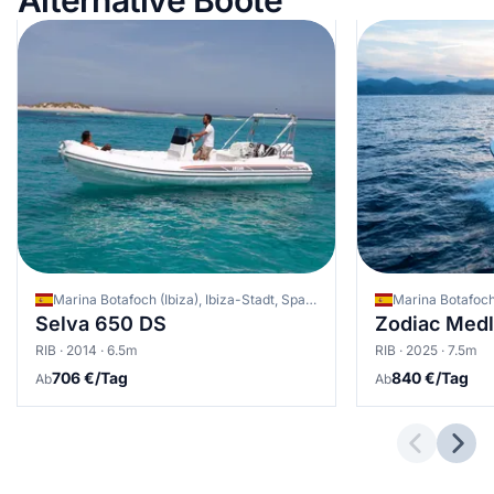
Marina Botafoch (Ibiza), Ibiza-Stadt, Spanien
Selva 650 DS
Zodiac Medli
RIB · 2014 · 6.5m
RIB · 2025 · 7.5m
706 €/Tag
840 €/Tag
Ab
Ab
Previous 
Next