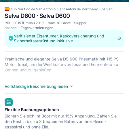
Club Nautico de San Antonio, Sant Antoni de Portmany, Spanien
Selva D600 · Selva D600
RIB
2015 (Umbau 2019)
max. 10 Gäste
Skipper
optional
Tagesvermietungen
Verifizierter Eigentümer, Kaskoversicherung und
Sicherheitsausrüstung inklusive
Praktische und elegante Selva DS 600 Pneumatik mit 115 PS
Motor. Ideal, um die Westküste von Ibiza und Formentera zu
kennen und zu genießen.
Der 115 PS starke Motor bewegt dieses Boot mit Freude. Mit
einer Geschwindigkeit von 30 Knoten erreichen Sie Cala Conta
Vollständige Beschreibung lesen
in 15-20 Minuten, Es Vedrá in 35 'und Formentera in 1 Stunde
15 Minuten.
highlights
Dank des geringen Gewichts des Bootes und seiner
Flexible Buchungsoptionen
Gleitfähigkeit ist der Kraftstoffverbrauch gering. Ungefähr eine
Sichern Sie sich Ihr Boot mit nur 15% Anzahlung. Zahlen Sie
Hin- und Rückfahrt nach Es Vedrá kostet 60 Euro Kraftstoff und
den Rest in bis zu 3 bequemen Raten vor Ihrer Reise -
100 Euro nach Formentera.
stressfrei und ohne Eile.