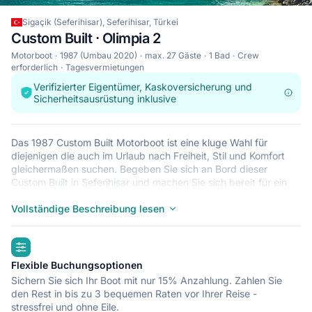
Sigaçik (Seferihisar), Seferihisar, Türkei
Custom Built · Olimpia 2
Motorboot
1987 (Umbau 2020)
max. 27 Gäste
1 Bad
Crew
erforderlich
Tagesvermietungen
Verifizierter Eigentümer, Kaskoversicherung und
Sicherheitsausrüstung inklusive
Das 1987 Custom Built Motorboot ist eine kluge Wahl für
diejenigen die auch im Urlaub nach Freiheit, Stil und Komfort
gleichermaßen suchen. Begeben Sie sich an Bord dieser
Custom Built in Seferihisar und machen Sie sich bereit für ein
Abenteuer auf dem Wasser mit Ihren Freunden und Ihrer
Familie. Die Custom Built fasst bis zu 27 Gäste und eignet sich
Vollständige Beschreibung lesen
perfekt um versteckte Buchten und Strände in Türkei zu
erkunden. Die Custom Built liegt in Sigaçik (Seferihisar),
highlights
Seferihisar, einer gemütlichen Basis um von dort Ihre
Entdeckungsfahrten in Seferihisar zu starten.
Flexible Buchungsoptionen
Sichern Sie sich Ihr Boot mit nur 15% Anzahlung. Zahlen Sie
den Rest in bis zu 3 bequemen Raten vor Ihrer Reise -
stressfrei und ohne Eile.