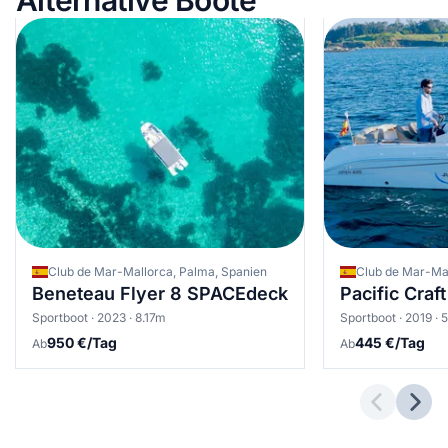
Club de Mar-Mallorca, Palma, Spanien
Beneteau Flyer 8 SPACEdeck
Pacific Craf
Sportboot · 2023 · 8.17m
Sportboot · 2019 · 
950 €/Tag
445 €/Tag
Ab
Ab
Previous 
Next