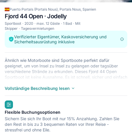
Puerto Portals (Portals Nous), Portals Nous, Spanien
Fjord 44 Open · Jodelly
Sportboot
2020
max. 12 Gäste
1 Bad
Mit
Skipper
Tagesvermietungen
Verifizierter Eigentümer, Kaskoversicherung und
Sicherheitsausrüstung inklusive
Ähnlich wie Motorboote sind Sportboote perfekt dafür
geeignet, um von Insel zu Insel zu gelangen oder tagsüber
verschiedene Strände zu erkunden. Dieses Fjord 44 Open
Sportboot ist keine Ausnahme. Es ist schnell, sicher und einfach
zu steuern und so die ideale Wahl für spontane Ausflüge. Das
Fjord 44 Open liegt in Puerto Portals (Portals Nous), Portals
Vollständige Beschreibung lesen
Nous: ein guter Startpunkt, um von dort Spanien mit dem Boot
zu erkunden. Legen Sie los und spüren Sie die Begeisterung!
highlights
Flexible Buchungsoptionen
Sichern Sie sich Ihr Boot mit nur 15% Anzahlung. Zahlen Sie
den Rest in bis zu 3 bequemen Raten vor Ihrer Reise -
stressfrei und ohne Eile.