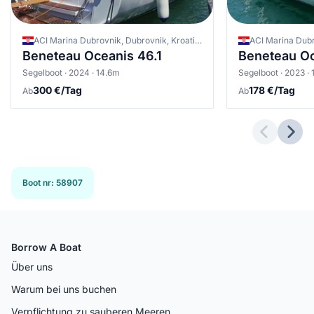
ACI Marina Dubrovnik, Dubrovnik, Kroatien
Beneteau Oceanis 46.1
Beneteau Oc
Segelboot · 2024 · 14.6m
Segelboot · 2023 ·
300 €/Tag
178 €/Tag
Ab
Ab
Previous 
Next
Boot nr
:
58907
Borrow A Boat
Über uns
Warum bei uns buchen
Verpflichtung zu sauberen Meeren