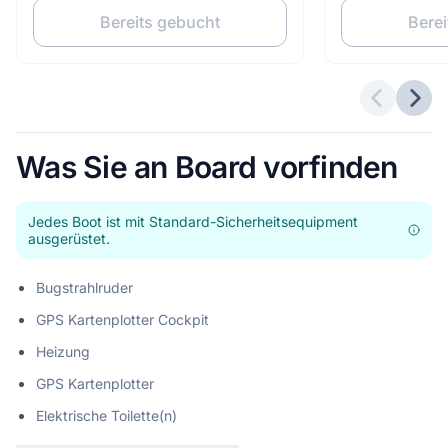
Bereits gebucht
Berei
Vorherig
Näch
Was Sie an Board vorfinden
Jedes Boot ist mit Standard-Sicherheitsequipment
ausgerüstet.
Bugstrahlruder
GPS Kartenplotter Cockpit
Heizung
GPS Kartenplotter
Elektrische Toilette(n)