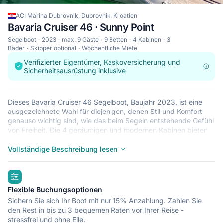
ACI Marina Dubrovnik, Dubrovnik, Kroatien
Bavaria Cruiser 46 · Sunny Point
Segelboot
2023
max. 9 Gäste
9 Betten
4 Kabinen
3
Bäder
Skipper optional
Wöchentliche Miete
Verifizierter Eigentümer, Kaskoversicherung und
Sicherheitsausrüstung inklusive
Dieses Bavaria Cruiser 46 Segelboot, Baujahr 2023, ist eine
ausgezeichnete Wahl für diejenigen, denen Stil und Komfort
genauso wichtig sind, wie das beim Segeln entstehende Gefühl
von Freiheit. Die 4 geräumigen und modernen Kabinen bieten
Rückzugs- und Schlafmöglichkeiten um Ruhe zu finden oder
den Wellen zu lauschen. Dieses Segelboot bietet Platz für bis
Vollständige Beschreibung lesen
zu 9 Gäste und ist deshalb ideal, um mit Freundinnen/Freunden
und Familie zu segeln. Die Bavaria Cruiser 46 liegt in ACI
highlights
Marina Dubrovnik, Dubrovnik: ein guter Startpunkt, um von
dort Kroatien mit dem Boot zu erkunden. Nun entscheiden Sie,
Flexible Buchungsoptionen
was Sie noch aufhält – dieses Boot sicherlich nicht!
Sichern Sie sich Ihr Boot mit nur 15% Anzahlung. Zahlen Sie
den Rest in bis zu 3 bequemen Raten vor Ihrer Reise -
stressfrei und ohne Eile.